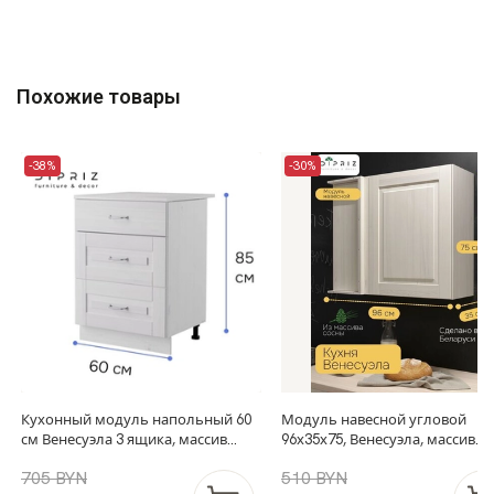
Похожие товары
-38%
-30%
Кухонный модуль напольный 60
Модуль навесной угловой
см Венесуэла 3 ящика, массив
96х35х75, Венесуэла, массив
сосны, со столешницей, белый
сосны, белый, Dipriz
705 BYN
510 BYN
воск