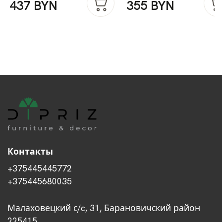
437 BYN
355 BYN
Контакты
+375445445772
+375445680035
Малаховецкий с/c, 31, Барановичский район
225415