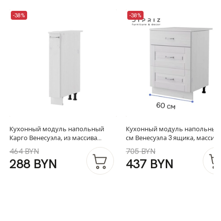
-38%
-38%
Кухонный модуль напольный
Кухонный модуль напольный
Карго Венесуэла, из массива
см Венесуэла 3 ящика, массив
сосны, со столешницей
сосны, со столешницей, белы
464 BYN
705 BYN
воск
288 BYN
437 BYN