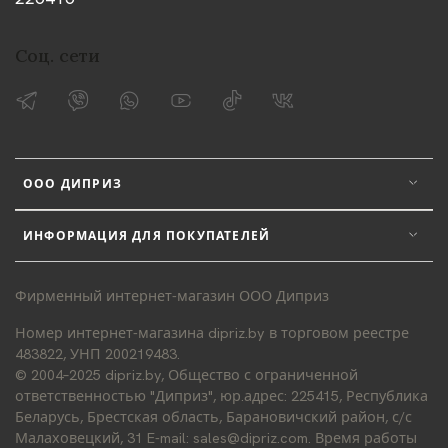
Соц. сети
ООО ДИПРИЗ
ИНФОРМАЦИЯ ДЛЯ ПОКУПАТЕЛЕЙ
Фирменный интернет-магазин ООО Диприз
Номер интернет-магазина dipriz.by в торговом реестре
483822, УНП 200219483.
© 2004–2025 dipriz.by, Общество с ограниченной
ответственностью "Диприз", юр.адрес: 225415, Республика
Беларусь, Брестская область, Барановичский район, с/с
Малаховецкий, 31 E-mail: sales@dipriz.com. Время работы