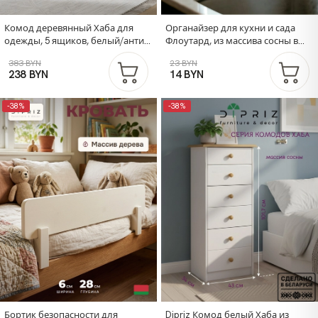
Комод деревянный Хаба для
Органайзер для кухни и сада
одежды, 5 ящиков, белый/антик,
Флоутард, из массива сосны в
из массива сосны, 75х80х35 см
голландском стиле, графит
383 BYN
23 BYN
238 BYN
14 BYN
-38%
-38%
Бортик безопасности для
Dipriz Комод белый Хаба из