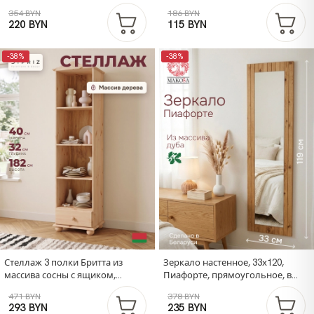
354 BYN
186 BYN
220 BYN
115 BYN
-38%
-38%
Стеллаж 3 полки Бритта из
Зеркало настенное, 33х120,
массива сосны с ящиком,
Пиафорте, прямоугольное, в
40х32х182 см, в натуральной
раме, коричневое, массив дуба,
471 BYN
378 BYN
отделке
Makosa
293 BYN
235 BYN