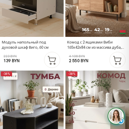
Модуль напольный под
Комод с 2 ящиками Виби
духовой шкаф Виго, 60 см
165х42х84 см из массива дуба,
тумба под телевизор на
223 BYN
4 108 BYN
металлических ножках в стиле
139 BYN
2 550 BYN
лофт
-38%
-38%
Д