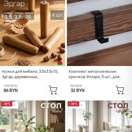
Ножки для мебели, 3.5х3.5х15,
Комплект металлических
Эдгар, деревянные,
крючков Эпларо, 5 шт., для
натуральный дуб
панели-вешалки Эпларо
139 BYN
52 BYN
86 BYN
32 BYN
-38%
-38%