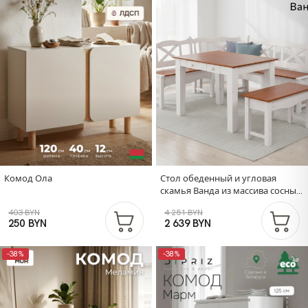
Комод Ола
Стол обеденный и угловая
скамья Ванда из массива сосны /
стол
403 BYN
4 251 BYN
250 BYN
2 639 BYN
-38%
-38%