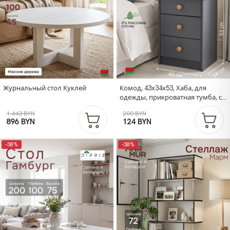
Журнальный стол Куклей
Комод, 43х34х53, Хаба, для
одежды, прикроватная тумба, с
ящиками, из массива дерева,
1 443 BYN
200 BYN
серый, Dipriz
896 BYN
124 BYN
-38%
-38%