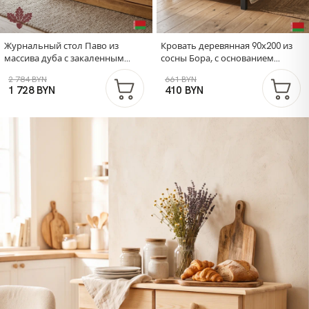
Журнальный стол Паво из
Кровать деревянная 90х200 из
массива дуба с закаленным
сосны Бора, с основанием
стеклом / кофейный стол с
кровати, серый
2 784 BYN
661 BYN
местом для хранения и
1 728 BYN
410 BYN
органайзером для газет и
журналов