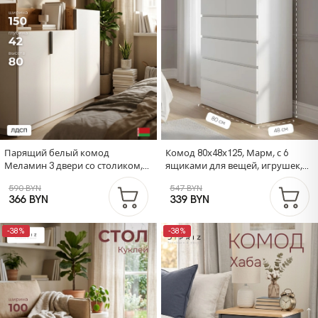
Парящий белый комод
Комод 80х48х125, Марм, с 6
Меламин 3 двери со столиком,
ящиками для вещей, игрушек,
150х42х80 см, белый/артизан
высокий, деревянный, без ручек
590 BYN
547 BYN
в скандинавском стиле со
366 BYN
339 BYN
скосами и органайзерами,
белый
-38%
-38%