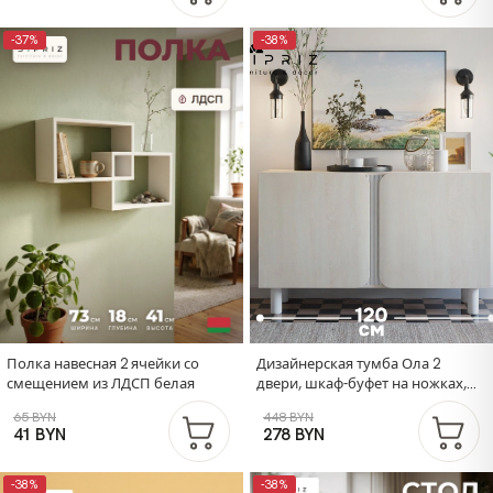
-37%
-38%
Полка навесная 2 ячейки со
Дизайнерская тумба Ола 2
смещением из ЛДСП белая
двери, шкаф-буфет на ножках,
120х40х75 см, ЛДСП/сосна
65 BYN
448 BYN
41 BYN
278 BYN
-38%
-38%