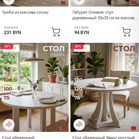
Тумба из массива сосны
Табурет Оливия, стул
деревянный 33х33 см из массива
сосны с мягким сиденьем,
373 BYN
151 BYN
черный
231 BYN
94 BYN
-38%
-38%
Стол обеденный
Стол обеденный Эванс круглый