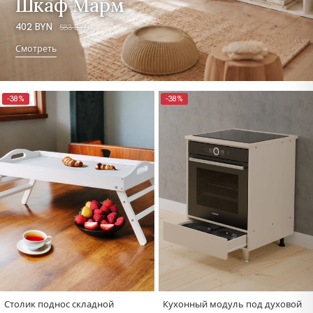
Шкаф Марм
402 BYN
583 BYN
Смотреть
-38%
-38%
Столик поднос складной
Кухонный модуль под духовой