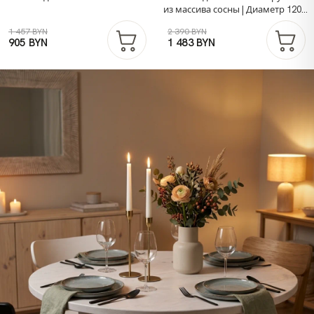
из массива сосны | Диаметр 120
см | Серый | Dipriz
1 457 BYN
2 390 BYN
905 BYN
1 483 BYN