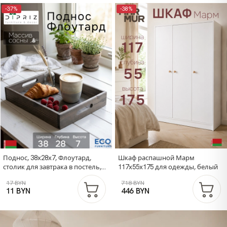
-37%
-38%
Поднос, 38х28х7, Флоутард,
Шкаф распашной Марм
столик для завтрака в постель,
117х55х175 для одежды, белый
для кухни, состаренный бурый
17 BYN
718 BYN
11 BYN
446 BYN