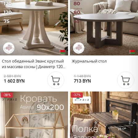
Стол обеденный Эванс круглый
Журнальный стол
из массива сосны | Диаметр 120
см | Белый | Dipriz
2 581 BYN
1 148 BYN
1 602 BYN
713 BYN
-38%
-37%