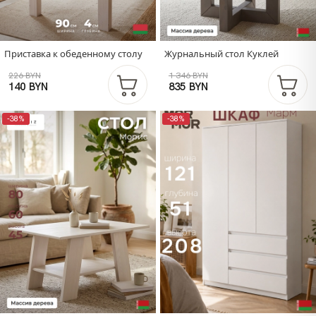
Приставка к обеденному столу
Журнальный стол Куклей
226 BYN
1 346 BYN
140 BYN
835 BYN
-38%
-38%