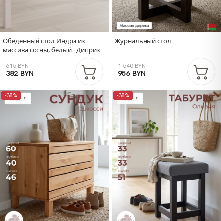
Обеденный стол Индра из
Журнальный стол
массива сосны, белый - Диприз
615 BYN
1 540 BYN
382 BYN
956 BYN
-38%
-38%