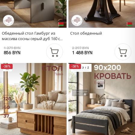
Обеденный стол Гамбург из
Стол обеденный
массива сосны серый дуб 160 см
Dipriz".
1 379 BYN
2 397 BYN
856 BYN
1 488 BYN
-38%
-38%