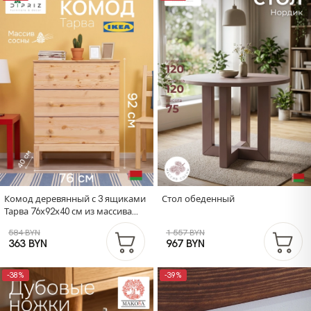
Комод деревянный с 3 ящиками
Стол обеденный
Тарва 76х92х40 см из массива
сосны
584 BYN
1 557 BYN
363 BYN
967 BYN
-38%
-39%