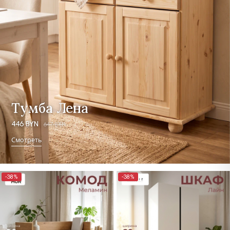
Тумба Лена
446 BYN
647 BYN
Смотреть
-38%
-38%