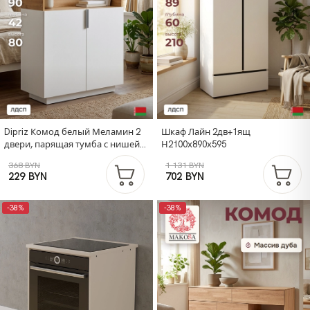
Dipriz Комод белый Меламин 2
Шкаф Лайн 2дв+1ящ
двери, парящая тумба с нишей
Н2100х890х595
90х42х80 см, белый/артизан
368 BYN
1 131 BYN
229 BYN
702 BYN
-38%
-38%