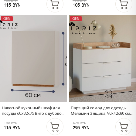
186 BYN
170 BYN
белый, Dipriz
полкой / персидский жемчуг,
115 BYN
105 BYN
массив дуба
-38%
-38%
Навесной кухонный шкаф для
Парящий комод для одежды
посуды 60х32х75 Виго с дубовой
Меламин 3 ящика, 90х42х80 см,
панелью / кухонный модуль с
белый/артизан
186 BYN
476 BYN
дверцей и полкой / персидский
115 BYN
295 BYN
жемчуг, массив дуба