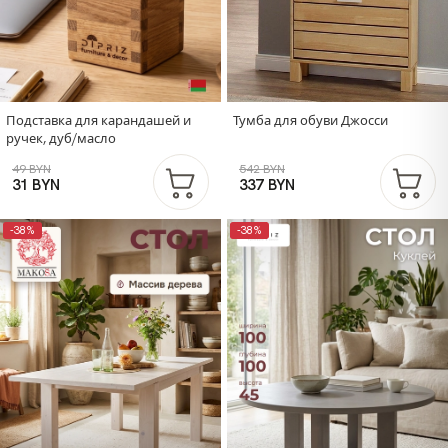
Подставка для карандашей и
Тумба для обуви Джосси
ручек, дуб/масло
49 BYN
542 BYN
31 BYN
337 BYN
-38%
-38%