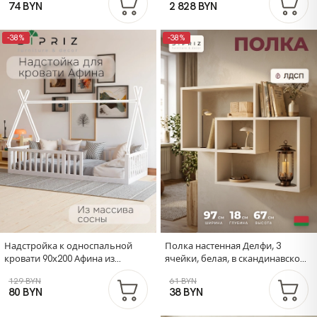
74 BYN
2 828 BYN
красный, MAKOSA
-38%
-38%
Надстройка к односпальной
Полка настенная Делфи, 3
кровати 90х200 Афина из
ячейки, белая, в скандинавском
массива сосны, белая (1 вариант)
стиле
129 BYN
61 BYN
80 BYN
38 BYN