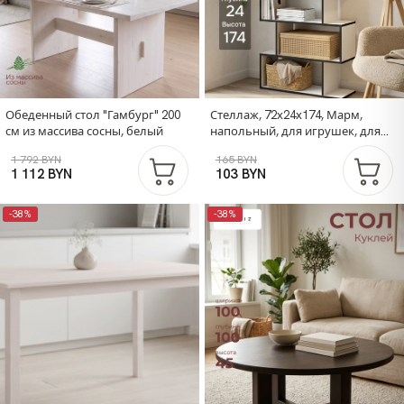
Обеденный стол "Гамбург" 200
Стеллаж, 72х24х174, Марм,
см из массива сосны, белый
напольный, для игрушек, для
книг, белый/черный, ЛДСП
1 792 BYN
165 BYN
1 112 BYN
103 BYN
-38%
-38%