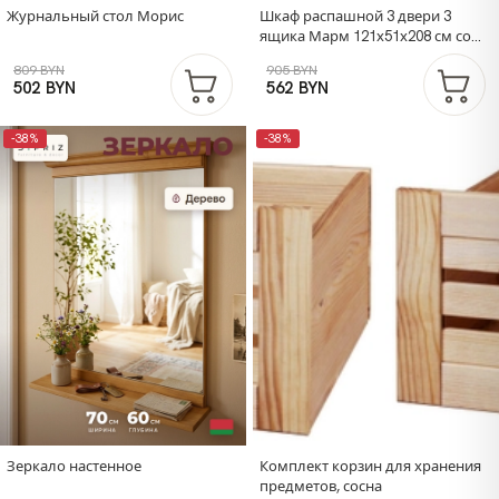
Журнальный стол Морис
Шкаф распашной 3 двери 3
ящика Марм 121х51х208 см со
штангой и полками
809 BYN
905 BYN
502 BYN
562 BYN
-38%
-38%
Зеркало настенное
Комплект корзин для хранения
предметов, сосна