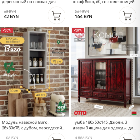
деревянный на ножках для
шкаф Виго, 60, со столешницей
завтрака в подарочной
68 BYN
264 BYN
упаковке, разборный, белый
42 BYN
164 BYN
бейц
-30%
-38%
Модуль навесной Виго,
Тумба 180х50х145, Джоли, 3
25х30х75, с дубом, персидский
двери 3 ящика для одежды, для
жемчуг, Dipriz
спальни, гостиной, детской,
106 BYN
4 556 BYN
прихожей, массив березы,