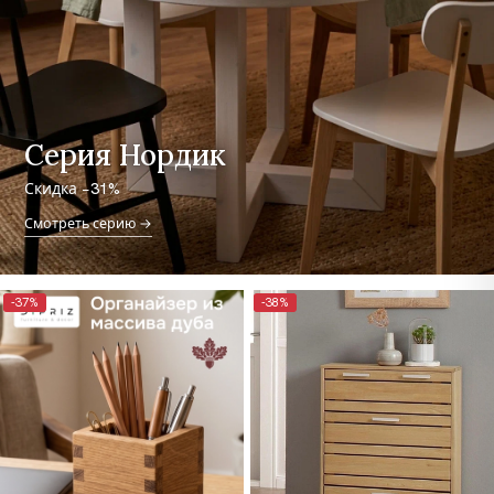
Серия Нордик
Скидка −31%
Смотреть серию →
-37%
-38%