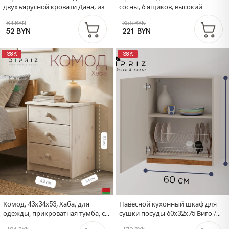
двухъярусной кровати Дана, из
сосны, 6 ящиков, высокий
массива сосны, белый воск
деревянный комод в спальню и
84 BYN
355 BYN
детскую, белый/антик
52 BYN
221 BYN
-38%
-38%
Комод, 43х34х53, Хаба, для
Навесной кухонный шкаф для
одежды, прикроватная тумба, с
сушки посуды 60х32х75 Виго /
ящиками, из массива дерева,
кухонный модуль с дверцей и