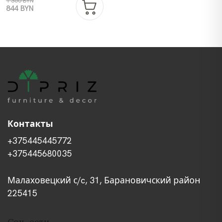
1 360 BYN
844 BYN
Контакты
+375445445772
+375445680035
Малаховецкий с/c, 31, Барановичский район
225415
Соц. сети