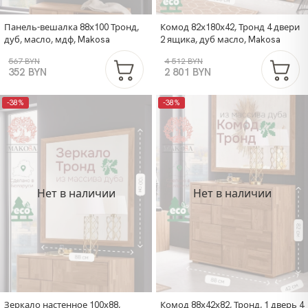
Панель-вешалка 88х100 Тронд,
Комод 82х180х42, Тронд 4 двери
дуб, масло, мдф, Makosa
2 ящика, дуб масло, Makosa
567 BYN
4 512 BYN
352 BYN
2 801 BYN
-38%
-38%
Нет в наличии
Нет в наличии
Зеркало настенное 100х88,
Комод 88х42х82, Тронд, 1 дверь 4