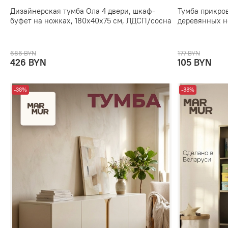
Дизайнерская тумба Ола 4 двери, шкаф-
Тумба прикро
буфет на ножках, 180х40х75 см, ЛДСП/сосна
деревянных 
686 BYN
177 BYN
426 BYN
105 BYN
-38%
-38%