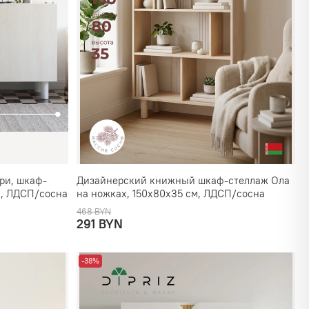
ри, шкаф-
Дизайнерский книжный шкаф-стеллаж Ола
м, ЛДСП/сосна
на ножках, 150х80х35 см, ЛДСП/сосна
468 BYN
291 BYN
-38%