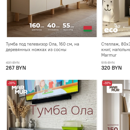
Тумба под телевизор Ола, 160 см, на
Стеллаж, 80х3
деревянных ножках из сосны
книг, напольн
Marmur
431 BYN
515 BYN
267 BYN
320 BYN
-38%
-38%