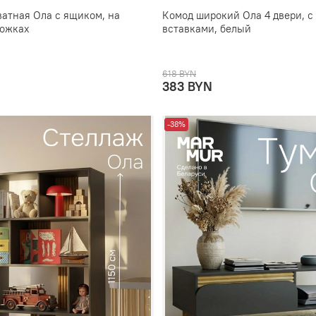
ватная Ола с ящиком, на
Комод широкий Ола 4 двери, 
ножках
вставками, белый
618 BYN
383 BYN
-38%