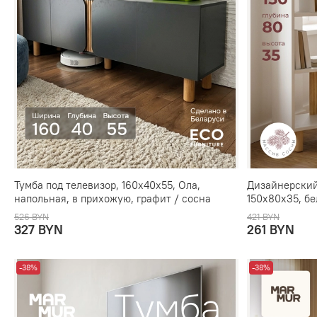
Тумба под телевизор, 160х40х55, Ола,
Дизайнерский
напольная, в прихожую, графит / сосна
150х80х35, б
526 BYN
421 BYN
327 BYN
261 BYN
-38%
-38%