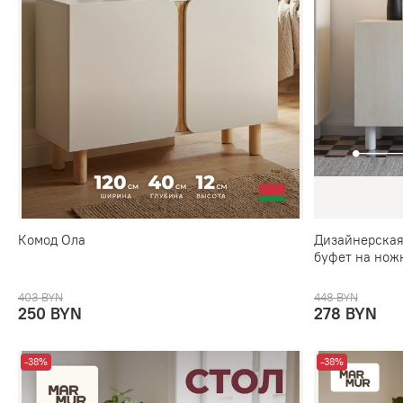
Комод Ола
Дизайнерская
буфет на нож
403 BYN
448 BYN
250 BYN
278 BYN
-38%
-38%