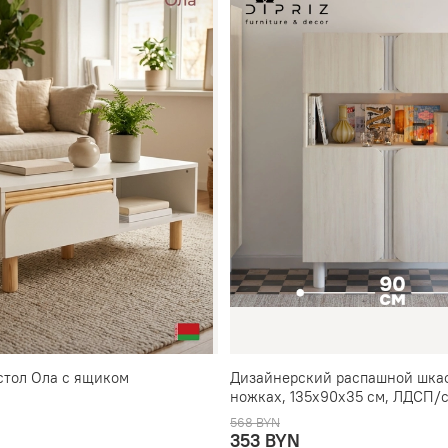
тол Ола с ящиком
Дизайнерский распашной шка
ножках, 135х90х35 см, ЛДСП/
568 BYN
353 BYN