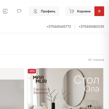
Профиль
Корзина
0
+375445445772
+375445680035
36 товаров
-38%