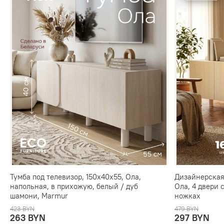
Тумба под телевизор, 150х40х55, Ола,
Дизайнерская 
напольная, в прихожую, белый / дуб
Ола, 4 двери
шамони, Marmur
ножках
423 BYN
479 BYN
263 BYN
297 BYN