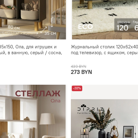
5х150, Ола, для игрушек и
Журнальный столик 120х62х40,
ый, в ванную, серый / сосна,
под телевизор, с ящиком, серы
439 BYN
273 BYN
-38%