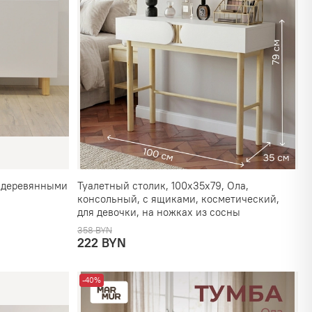
с деревянными
Туалетный столик, 100х35х79, Ола,
консольный, с ящиками, косметический,
для девочки, на ножках из сосны
358 BYN
222 BYN
-40%