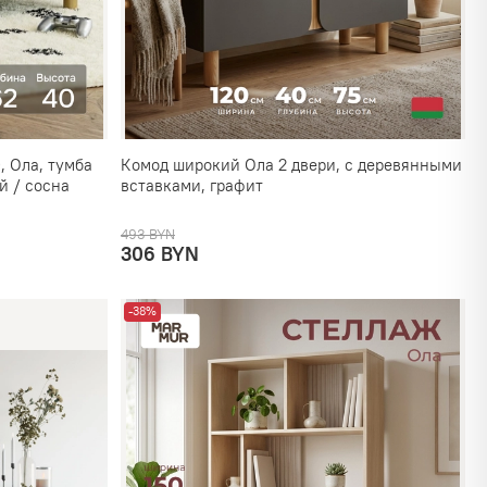
 Ола, тумба
Комод широкий Ола 2 двери, с деревянными
й / сосна
вставками, графит
493 BYN
306 BYN
-38%