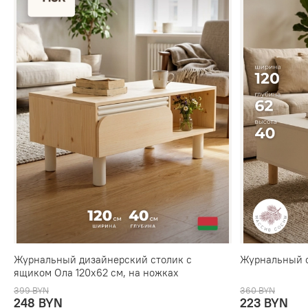
Журнальный дизайнерский столик с
Журнальный с
ящиком Ола 120х62 см, на ножках
399 BYN
360 BYN
248 BYN
223 BYN