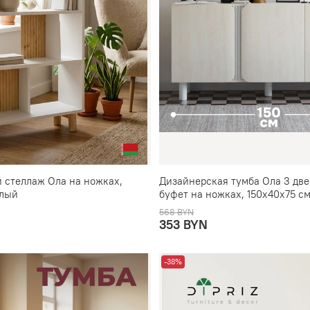
 стеллаж Ола на ножках,
Дизайнерская тумба Ола 3 две
елый
буфет на ножках, 150х40х75 с
568 BYN
353 BYN
-38%