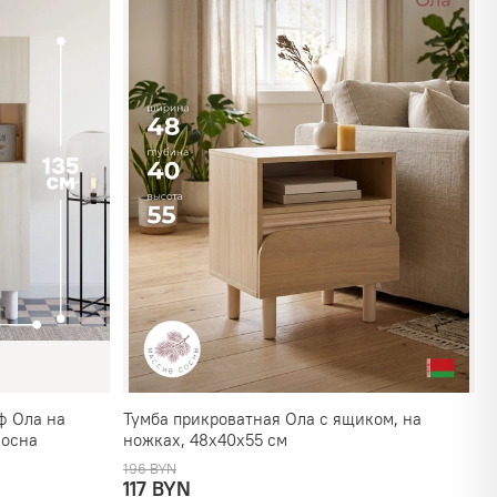
ф Ола на
Тумба прикроватная Ола с ящиком, на
сосна
ножках, 48х40х55 см
196 BYN
117 BYN