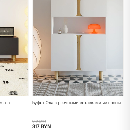
м, на
Буфет Ола с реечными вставками из сосны
510 BYN
317 BYN