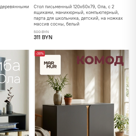
с деревянными
Стол письменный 120х60х79, Ола, с 2
ящиками, маникюрный, компьютерный,
парта для школьника, детский, на ножках
массив сосны, белый
500 BYN
311 BYN
-38%