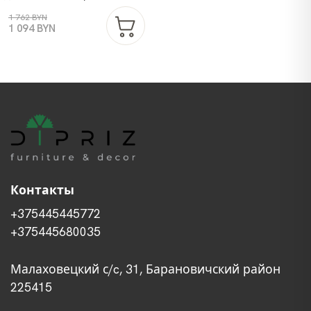
ящиками, массив березы,
1 762 BYN
макиато, MAKOSA
1 094 BYN
Контакты
+375445445772
+375445680035
Малаховецкий с/c, 31, Барановичский район
225415