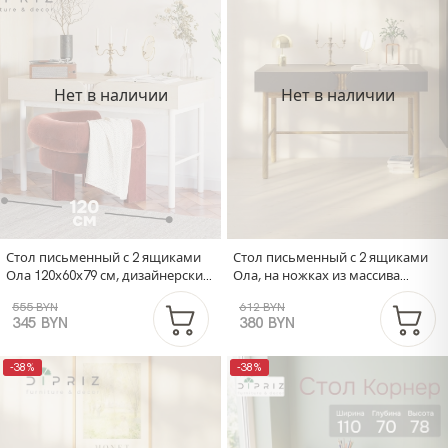
Нет в наличии
Нет в наличии
Стол письменный с 2 ящиками
Стол письменный с 2 ящиками
Ола 120х60х79 см, дизайнерский
Ола, на ножках из массива
компьютерный стол на ножках,
сосны, графит
555 BYN
612 BYN
ЛДСП/сосна
345 BYN
380 BYN
-38%
-38%