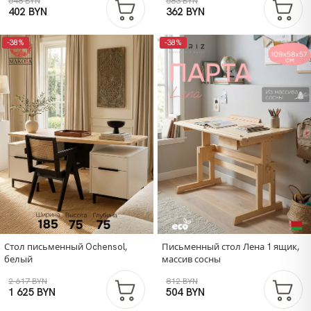
648 BYN
583 BYN
402 BYN
362 BYN
-38%
-38%
Стол письменный Ochensol,
Письменный стол Лена 1 ящик,
белый
массив сосны
2 617 BYN
812 BYN
1 625 BYN
504 BYN