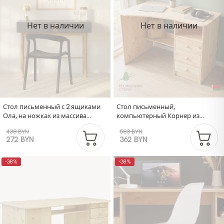
Нет в наличии
Нет в наличии
Стол письменный с 2 ящиками
Стол письменный,
Ола, на ножках из массива
компьютерный Корнер из
сосны, графит
сосны, лакированный
438 BYN
583 BYN
272 BYN
362 BYN
-38%
-38%