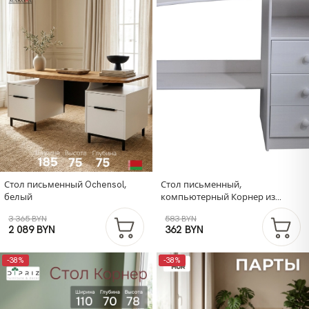
Стол письменный Ochensol,
Стол письменный,
белый
компьютерный Корнер из
сосны, белый
3 365 BYN
583 BYN
2 089 BYN
362 BYN
-38%
-38%