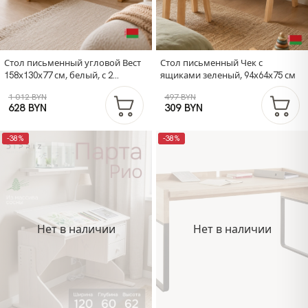
Стол письменный угловой Вест
Стол письменный Чек с
158х130х77 см, белый, с 2
ящиками зеленый, 94х64х75 см
ящиками и полками, на ножках
1 012 BYN
497 BYN
из массива сосны
628 BYN
309 BYN
-38%
-38%
Нет в наличии
Нет в наличии