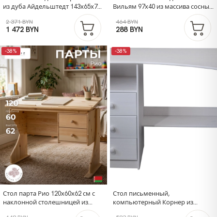
из дуба Айдельштедт 143х65х74
Вильям 97х40 из массива сосны,
в стиле лофт, складной стол на
парта
2 371 BYN
464 BYN
металлических ножках
1 472 BYN
288 BYN
-38%
-38%
Стол парта Рио 120х60х62 см с
Стол письменный,
наклонной столешницей из
компьютерный Корнер из
массива сосны
сосны, белый