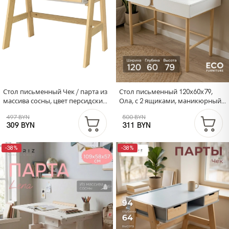
Стол письменный Чек / парта из
Стол письменный 120х60х79,
массива сосны, цвет персидский
Ола, с 2 ящиками, маникюрный,
жемчуг
компьютерный, парта для
497 BYN
500 BYN
школьника, детский, на ножках
309 BYN
311 BYN
массив сосны, белый
-38%
-38%