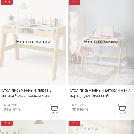
-38%
-38%
Нет в наличии
Нет в наличии
Стол письменный, парта 2
Стол письменный детский Чек /
ящика Чек, с ножками из
парта, цвет бежевый
массива сосны
474 BYN
497 BYN
294 BYN
309 BYN
-38%
-38%