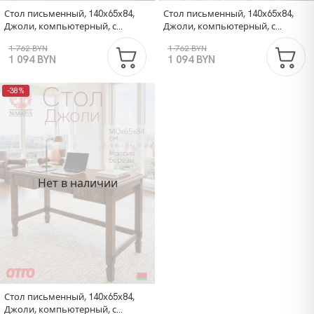
Стол письменный, 140х65х84,
Стол письменный, 140х65х84,
Джоли, компьютерный, с
Джоли, компьютерный, с
ящиками, массив березы,
ящиками, массив березы,
1 762 BYN
1 762 BYN
красный, MAKOSA
коричневый, MAKOSA
1 094 BYN
1 094 BYN
-38%
Нет в наличии
Стол письменный, 140х65х84,
Джоли, компьютерный, с