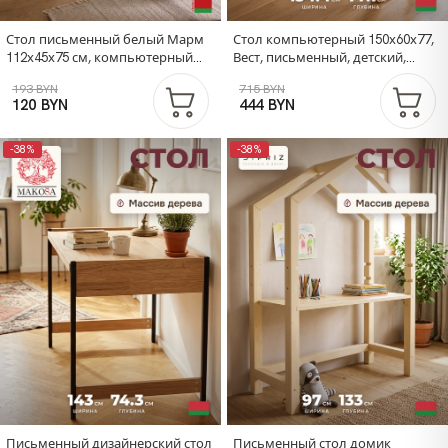
Стол письменный белый Марм
Стол компьютерный 150х60х77,
112х45х75 см, компьютерный
Вест, письменный, детский,
стол с ящиком
парта с 2 ящиками
193 BYN
715 BYN
120 BYN
444 BYN
-38%
-38%
Письменный дизайнерский стол
Письменный стол домик