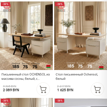
-38%
-38%
Письменный стол OCHENSOL из
Стол письменный Ochensol,
массива сосны, белый, с
белый
парящей столешницей и
3 365 BYN
2 617 BYN
ящиками | Бренд DIPRIZ |
2 089 BYN
1 625 BYN
Фабрика мебели
-38%
-38%