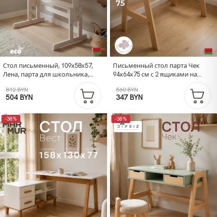
Стол письменный, 109х58х57,
Письменный стол парта Чек
Лена, парта для школьника,
94х64х75 см с 2 ящиками на
растущая, с ящиком,
ножках из массива сосны, МДФ
812 BYN
560 BYN
деревянная, белый
синий
504 BYN
347 BYN
-38%
-38%