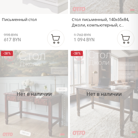
Письменный стол
Стол письменный, 140х65х84,
Джоли, компьютерный, с
ящиками, массив березы,
995 BYN
1 762 BYN
черный, MAKOSA
617 BYN
1 094 BYN
-38%
-38%
Нет в наличии
Нет в наличии