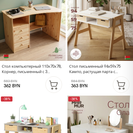
Стол компьютерный 110х70х78,
Стол письменный 94х59х75
Корнер, письменный с 3
Кампо, растущая парта с
ящиками, массив сосны,
ящиками с регулировкой
583 BYN
584 BYN
натуральный
наклона и высоты, детский,
362 BYN
363 BYN
массив сосны
-38%
-38%