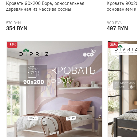
Кровать 90х200 Бора, односпальная
Кровать 90х20
деревянная из массива сосны
основанием к
570 BYN
800 BYN
354 BYN
497 BYN
-38%
-38%