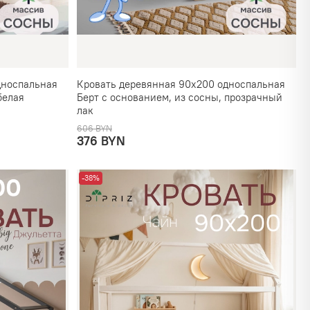
дноспальная
Кровать деревянная 90х200 односпальная
белая
Берт с основанием, из сосны, прозрачный
лак
606 BYN
376 BYN
-38%