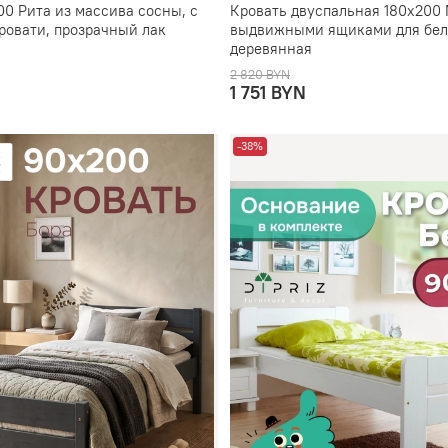
0 Рита из массива сосны, с
Кровать двуспальная 180х200
ровати, прозрачный лак
выдвижными ящиками для бел
деревянная
2 820 BYN
1 751 BYN
-38%