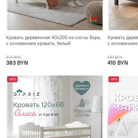
Кровать деревянная 90х200 из сосны Бора,
Кровать дере
с основанием кровати, белый
с основанием
616 BYN
661 BYN
383 BYN
410 BYN
-38%
-38%