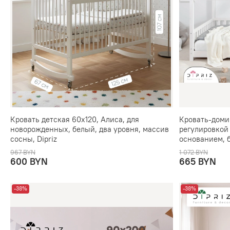
Кровать детская 60х120, Алиса, для
Кровать-доми
новорожденных, белый, два уровня, массив
регулировкой
сосны, Dipriz
основанием, 
967 BYN
1 072 BYN
600 BYN
665 BYN
-38%
-38%