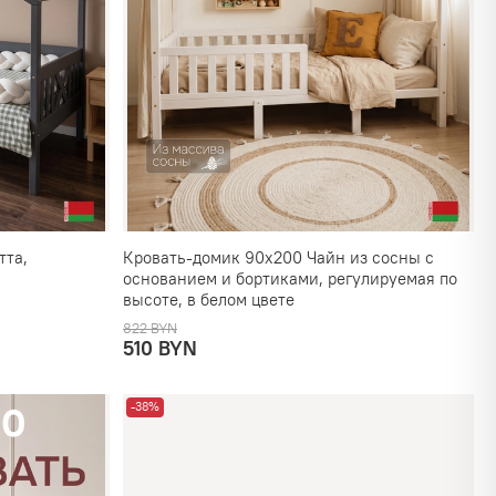
тта,
Кровать-домик 90х200 Чайн из сосны с
основанием и бортиками, регулируемая по
высоте, в белом цвете
822 BYN
510 BYN
-38%