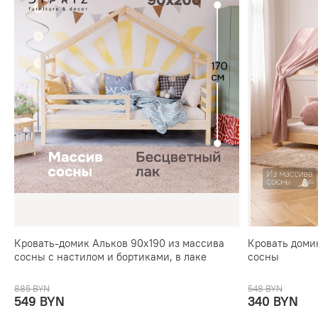
Кровать-домик Альков 90х190 из массива
Кровать доми
сосны с настилом и бортиками, в лаке
сосны
885 BYN
548 BYN
549 BYN
340 BYN