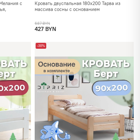
 Мелания с
Кровать двуспальная 180х200 Тарва из
ья,
массива сосны с основанием
687 BYN
427 BYN
-38%