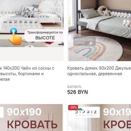
к 140x200 Чайн из сосны с
Кровать домик 90х200 Джулье
 высоты, бортиками и
односпальная, деревянная
белая
847 BYN
526 BYN
-38%