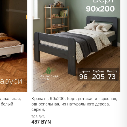
успальная,
Кровать, 90х200, Берт, детская и взрослая,
, белый
односпальная, из натурального дерева,
серый,
703 BYN
437 BYN