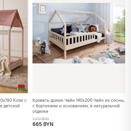
0х190 Кози с
Кровать-домик Чайн 140х200 Чайн из сосны,
я детской
с бортиками и основанием, в натуральной
отделке
1 072 BYN
665 BYN