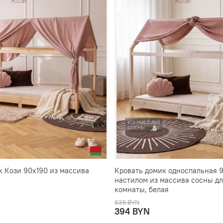
к Кози 90х190 из массива
Кровать домик односпальная 9
настилом из массива сосны дл
комнаты, белая
635 BYN
394 BYN