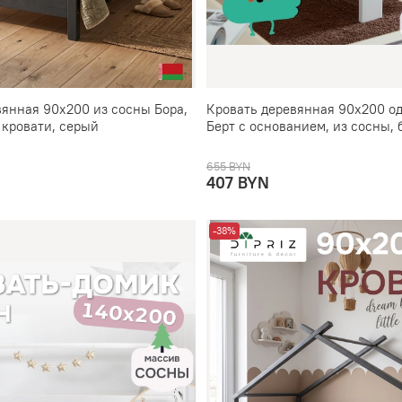
вянная 90х200 из сосны Бора,
Кровать деревянная 90х200 о
 кровати, серый
Берт с основанием, из сосны, 
655 BYN
407 BYN
-38%