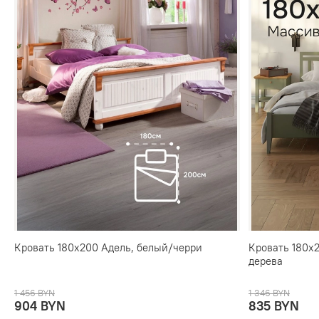
Кровать 180х200 Адель, белый/черри
Кровать 180х2
дерева
1 456 BYN
1 346 BYN
904 BYN
835 BYN