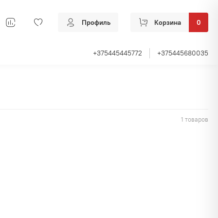
Профиль
Корзина
0
+375445445772
+375445680035
1 товаров