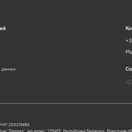
ей
Ко
+3
Ма
Со
х данных
 УНП 200219483.
ью "Диприз", юр.адрес: 225415, Республика Беларусь, Брестская обл