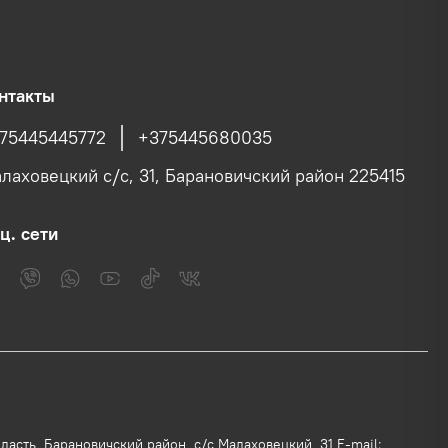
нтакты
75445445772
+375445680035
лаховецкий с/c, 31, Барановичский район 225415
ц. сети
асть, Барановичский район, с/с Малаховецкий, 31 E-mail: