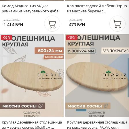
Комод Мэдисон из МДФ с
Комплект садовой мебели Тэрно
ручками из натурального дуба
из массива березы с
нержавеющим стальным
2 278 BYN
763 BYN
каркасом, складной стол и 2
1 414 BYN
473 BYN
складных стула для улицы дачи
кафе, белый
-38%
-38%
Круглая деревянная столешница
Круглая деревянная столешница
из массива сосны, 60х60 см,
из массива сосны, 90х90 см,