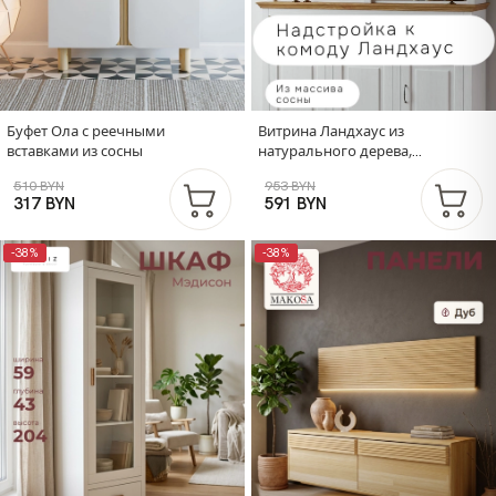
Буфет Ола с реечными
Витрина Ландхаус из
вставками из сосны
натурального дерева,
надстройка к комоду
510 BYN
953 BYN
317 BYN
591 BYN
-38%
-38%