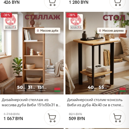
426 BYN
1 280 BYN
гостиную
-38%
-38%
Дизайнерский стеллаж из
Дизайнерский столик-консоль
массива дуба Виби 151х50х31 в
Виби из дуба 40х40 см в стиле
стиле лофт, на металлических
лофт, на металлических ножках
1 718 BYN
821 BYN
ножках
1 067 BYN
509 BYN