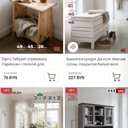
Dipriz Табурет-стремянка
Банкетка-сундук Джосси. Массив
Пэрйохан с полкой для
сосны, покрытие белый воск.
хранения, 49х28х45 см, из
122 BYN
365 BYN
массива сосны, в натуральной
76 BYN
227 BYN
отделке
-38%
-38%