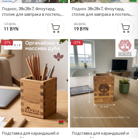
Поднос, 38х28х7, Флоутард,
Поднос 38х28х7, Флоутард,
столик для завтрака в постель,
столик для завтрака в постель,
для кухни, состаренный серый
подставка для кухни, дачи,
17 BYN
30 BYN
цветов, рассады, деревянный
11 BYN
19 BYN
-37%
-37%
Подставка для карандашей и
Подставка для карандашей и