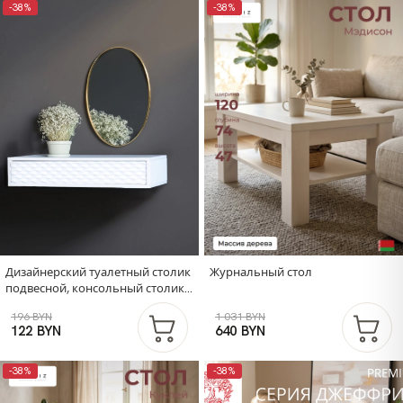
-38%
-38%
Дизайнерский туалетный столик
Журнальный стол
подвесной, консольный столик
белый с 1 выдвижным ящиком
196 BYN
1 031 BYN
122 BYN
640 BYN
-38%
-38%