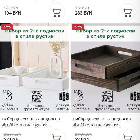
толщина 24 мм, в натуральной
толщина 24 мм, в натуральной
167 BYN
376 BYN
отделке
отделке
104 BYN
233 BYN
-99%
-99%
Набор деревянных подносов
Набор деревянных подносов
38х28 см в стиле рустик
38х28 см в стиле рустик
(состаренный), 2 шт, столики для
(состаренный), 2 шт, столики для
2 669 BYN
2 759 BYN
завтрака в постель Флоутард,
завтрака в постель Флоутард,
22 BYN
22 BYN