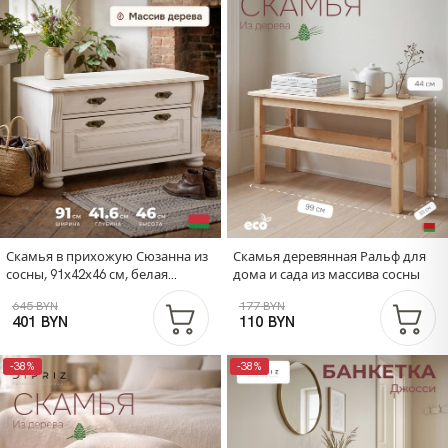
Скамья в прихожую Сюзанна из
Скамья деревянная Ральф для
сосны, 91х42х46 см, белая
дома и сада из массива сосны
обувница для хранения вещей и
645 BYN
177 BYN
обуви в прихожей
401 BYN
110 BYN
-38%
-38%