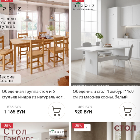
Обеденная группа стол и 6
Обеденный стол "Гамбург" 160
стульев Индра из натурального
см из массива сосны, белый
дерева, бейц/масло
1 876 BYN
1 482 BYN
1 165 BYN
920 BYN
-38%
-38%