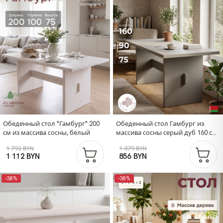
Обеденный стол "Гамбург" 200
Обеденный стол Гамбург из
см из массива сосны, белый
массива сосны серый дуб 160 см
Dipriz".
1 792 BYN
1 379 BYN
1 112 BYN
856 BYN
-38%
-38%