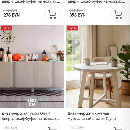
двери, шкаф-буфет на ножках,
двери, шкаф-буфет на ножках,
120х40х75 см, ЛДСП/сосна
150х40х75 см, ЛДСП/сосна
448 BYN
568 BYN
278 BYN
353 BYN
-38%
-38%
Дизайнерская тумба Ола 4
Дизайнерский круглый
двери, шкаф-буфет на ножках,
журнальный столик Таула
180х40х75 см, ЛДСП/сосна
100х100х74 см из массива дуба,
686 BYN
2 062 BYN
белый придиванный стол в