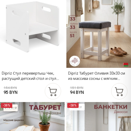
Dipriz Стул перевертыш Чек,
Dipriz Табурет Оливия 33х33 см
растущий детский стол и стул
из массива сосны с мягким
2в1 из фанеры березы, белый
сиденьем, белый
154 BYN
151 BYN
95 BYN
94 BYN
-38%
-38%