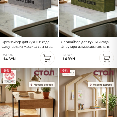
Органайзер для кухни и сада
Органайзер для кухни и сада
Флоутард, из массива сосны в
Флоутард из массива сосны в
голландском стиле, графит
голландском стиле, хаки
23 BYN
23 BYN
14 BYN
14 BYN
-38%
-38%