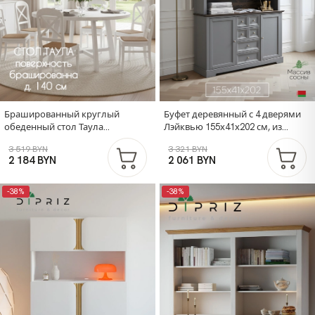
Брашированный круглый
Буфет деревянный с 4 дверями
обеденный стол Таула
Лэйквью 155х41х202 см, из
140х140х74 см из массива дуба,
натуральной сосны
3 519 BYN
3 321 BYN
белый
2 184 BYN
2 061 BYN
-38%
-38%