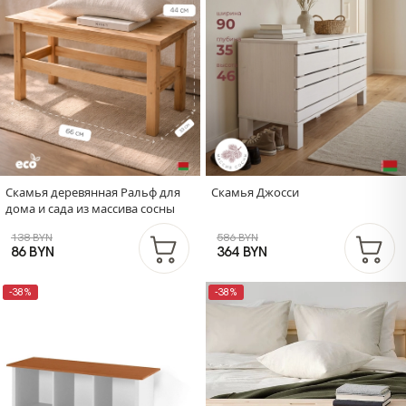
Скамья деревянная Ральф для
Скамья Джосси
дома и сада из массива сосны
138 BYN
586 BYN
86 BYN
364 BYN
-38%
-38%