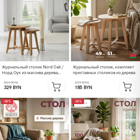
Журнальный столик Nord Oak /
Журнальный столик, комплект
Норд Оук из массива дерева,
приставных столиков из дерева
круглый, комплект 2 шт
529 BYN
299 BYN
329 BYN
185 BYN
-38%
-38%