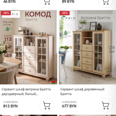
46 BYN
89 BYN
-38%
-38%
Сервант шкаф витрина Бритта
Сервант шкаф деревянный
двухдверный, белый,
Бритта
стеклянный, с полками, массив
1 309 BYN
1 090 BYN
сосны, 128х113х32
813 BYN
677 BYN