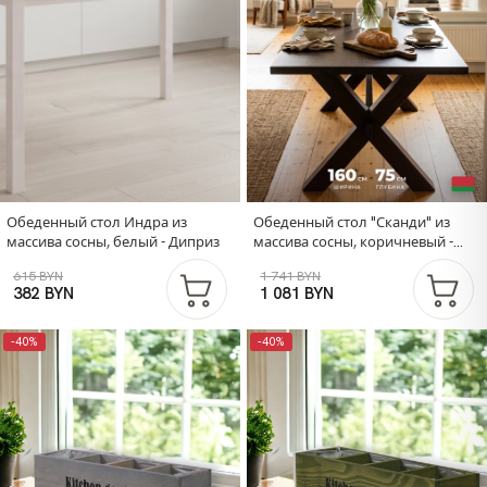
Обеденный стол Индра из
Обеденный стол "Сканди" из
массива сосны, белый - Диприз
массива сосны, коричневый -
Диприз
615 BYN
1 741 BYN
382 BYN
1 081 BYN
-40%
-40%