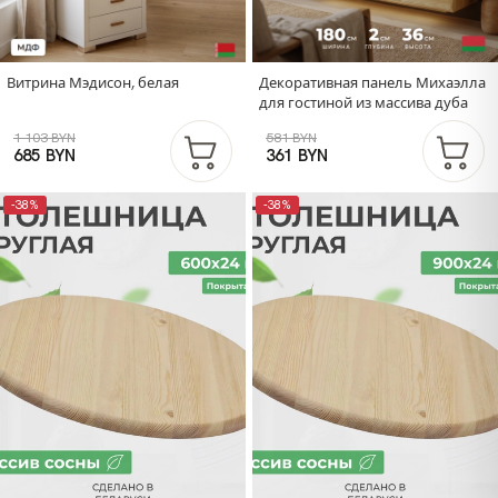
Витрина Мэдисон, белая
Декоративная панель Михаэлла
для гостиной из массива дуба
1 103 BYN
581 BYN
685 BYN
361 BYN
-38%
-38%