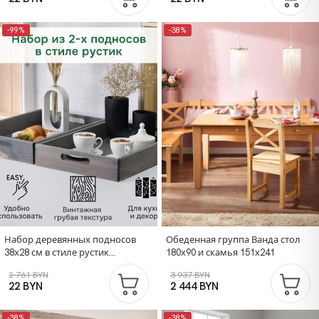
для кухни, белый
для кухни, бурый
-99%
-38%
Набор деревянных подносов
Обеденная группа Ванда стол
38х28 см в стиле рустик
180х90 и скамья 151х241
(состаренный), 2 шт, столики для
2 761 BYN
3 937 BYN
завтрака в постель Флоутард,
22 BYN
2 444 BYN
для кухни, серый
-38%
-38%