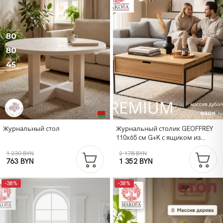
Журнальный стол
Журнальный столик GEOFFREY
110х65 см G+K с ящиком из
массива дикого дуба в стиле
1 230 BYN
2 178 BYN
лофт
763 BYN
1 352 BYN
-38%
-38%