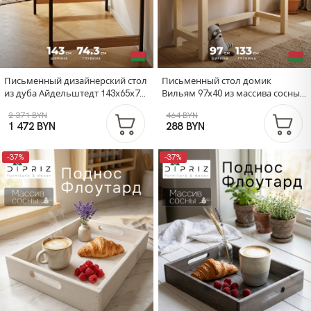
Письменный дизайнерский стол
Письменный стол домик
из дуба Айдельштедт 143х65х74
Вильям 97х40 из массива сосны,
в стиле лофт, складной стол на
парта
2 371 BYN
464 BYN
металлических ножках
1 472 BYN
288 BYN
-37%
-37%