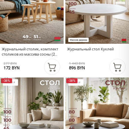
Журнальный столик, комплект
Журнальный стол Куклей
столиков из массива сосны (2
шт.)
277 BYN
1 443 BYN
172 BYN
896 BYN
-38%
-38%