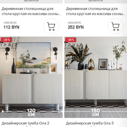
Деревянная столешница для
Деревянная столешница для
стола круглая из массива сосны,
стола круглая из массива сосны,
диаметр 600 мм, толщина 24 мм,
диаметр 900 мм, толщина 24 мм,
180 BYN
406 BYN
покрыта лаком
покрыта лаком
112 BYN
252 BYN
-38%
-38%
Дизайнерская тумба Ола 2
Дизайнерская тумба Ола 3