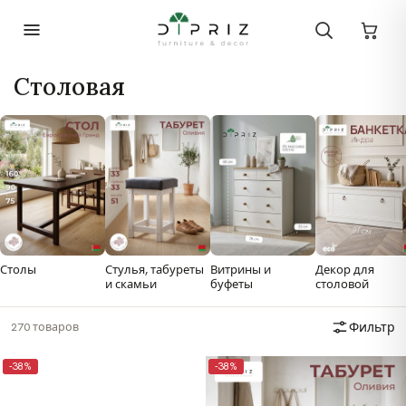
Столовая
Витрины и
Декор для
Столы
Стулья, табуреты
буфеты
столовой
и скамьи
270 товаров
Фильтр
-38%
-38%