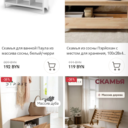
Скамья для ванной Паула из
Скамья из сосны Пэрйохан с
массива сосны, белый/черри
местом для хранения, 100х28х45
см, обувница для прихожей в
309 BYN
191 BYN
натуральной отделке
192 BYN
119 BYN
-38%
-38%