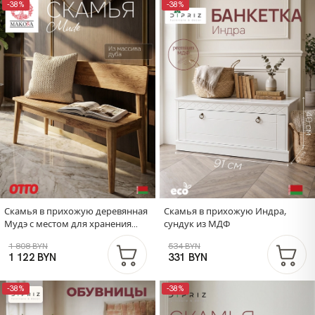
-38%
-38%
Скамья в прихожую деревянная
Скамья в прихожую Индра,
Мудэ с местом для хранения
сундук из МДФ
вещей, скамья на кухню из
1 808 BYN
534 BYN
массива дуба, скамья для
1 122 BYN
331 BYN
спальни
-38%
-38%