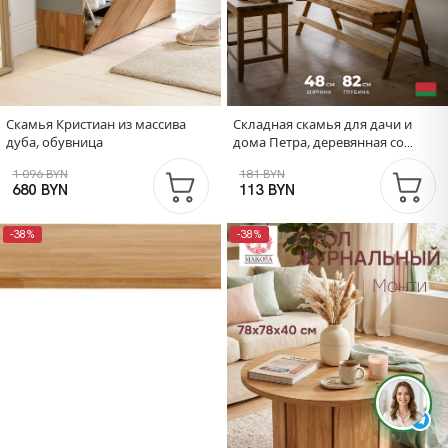
Скамья Кристиан из массива
Складная скамья для дачи и
дуба, обувница
дома Петра, деревянная со
спинкой, из массива сосны,
1 096 BYN
181 BYN
103х88х47
680 BYN
113 BYN
-38%
-38%
Д