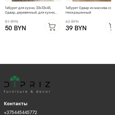
Табурет для кухни, 33х33х45,
Табурет Одвар из массива сос
Одвар, деревянный, для кухни,
Неокрашенный
сосна, серый, IKEA
81 BYN
62 BYN
50 BYN
39 BYN
Контакты
+375445445772