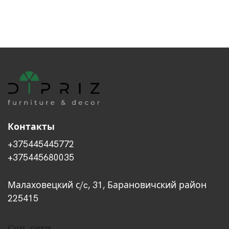
Контакты
+375445445772
+375445680035
Малаховецкий с/c, 31, Барановичский район
225415
Соц. сети