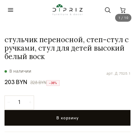
1 / 10
стульчик переносной, степ-стул с
ручками, стул для детей высокий
белый воск
В наличии
арт.
Д.7525.1
203 BYN
328 BYN
−38%
В корзину