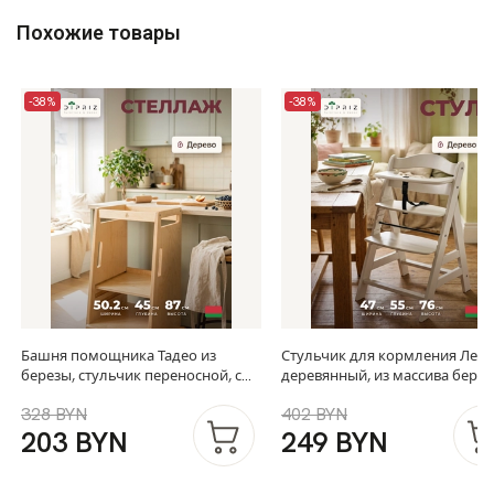
Похожие товары
-38%
-38%
Башня помощника Тадео из
Стульчик для кормления Лео
березы, стульчик переносной, с
деревянный, из массива берез
ручками, прозрачный лак
регулировкой по высоте
328 BYN
402 BYN
203 BYN
249 BYN