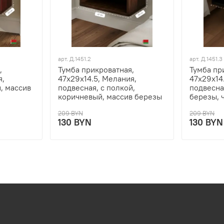
арт.
Д.1451.2
арт.
Д.1451.3
,
Тумба прикроватная,
Тумба пр
я,
47х29х14.5, Мелания,
47х29х14
, массив
подвесная, с полкой,
подвесна
коричневый, массив березы
березы, 
209 BYN
209 BYN
130 BYN
130 BYN