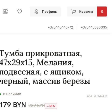
Профиль
Корзина
0
+375445445772
+375445680035
Тумба прикроватная,
47х29х15, Мелания,
подвесная, с ящиком,
черный, массив березы
В наличии
арт.
Д.1449.3
179 BYN
289 BYN
−38%