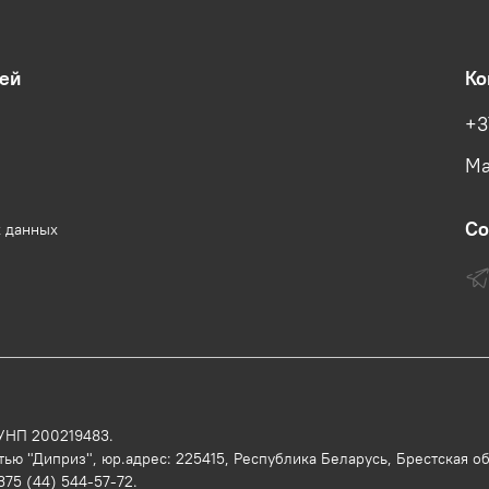
ей
Ко
+3
Ма
Со
х данных
 УНП 200219483.
ью "Диприз", юр.адрес: 225415, Республика Беларусь, Брестская обл
375 (44) 544-57-72.