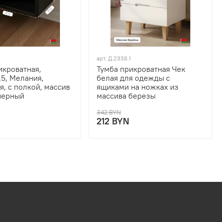
арт.
Д.2338.1
икроватная,
Тумба прикроватная Чек
.5, Мелания,
белая для одежды с
я, с полкой, массив
ящиками на ножках из
черный
массива березы
342 BYN
212 BYN