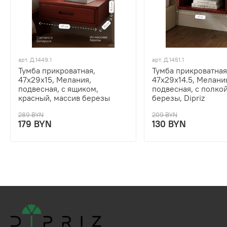
арт.
Д.1449.1
арт.
Д.1451.1
Тумба прикроватная,
Тумба прикроватная
47х29х15, Мелания,
47х29х14.5, Мелани
подвесная, с ящиком,
подвесная, с полкой
красный, массив березы
березы, Dipriz
289 BYN
209 BYN
179 BYN
130 BYN