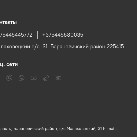
нтакты
75445445772
+375445680035
лаховецкий с/c, 31, Барановичский район 225415
ц. сети
асть, Барановичский район, с/с Малаховецкий, 31 E-mail: