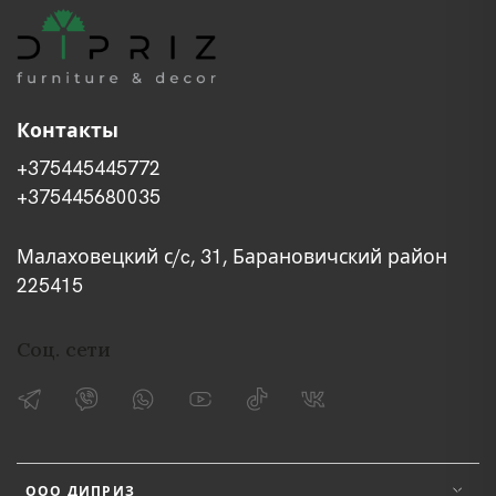
Контакты
+375445445772
+375445680035
Малаховецкий с/c, 31, Барановичский район
225415
Соц. сети
ООО ДИПРИЗ