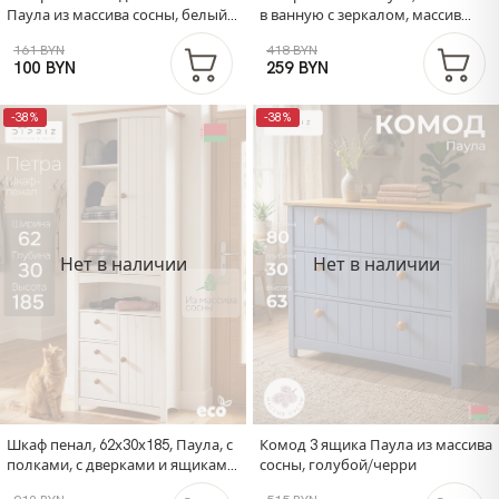
Паула из массива сосны, белый/
в ванную с зеркалом, массив
черри
сосны, белый/черри, Dipriz
161 BYN
418 BYN
100 BYN
259 BYN
-38%
-38%
Нет в наличии
Нет в наличии
Шкаф пенал, 62х30х185, Паула, с
Комод 3 ящика Паула из массива
полками, с дверками и ящиками,
сосны, голубой/черри
для ванной, для кухни, из