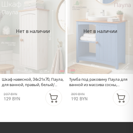
Нет в наличии
Нет в наличии
Шкаф навесной, 34х21х70, Паула,
Тумба под раковину Паула для
для ванной, правый, белый/
ванной из массива сосны,
черри, Dipriz
голубой/черри
207 BYN
309 BYN
129 BYN
192 BYN