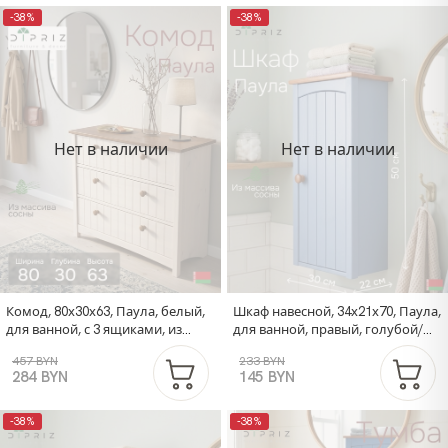
-38%
-38%
Нет в наличии
Нет в наличии
Комод, 80х30х63, Паула, белый,
Шкаф навесной, 34х21х70, Паула,
для ванной, с 3 ящиками, из
для ванной, правый, голубой/
массива дерева, белый/черри
черри, Dipriz
457 BYN
233 BYN
284 BYN
145 BYN
-38%
-38%