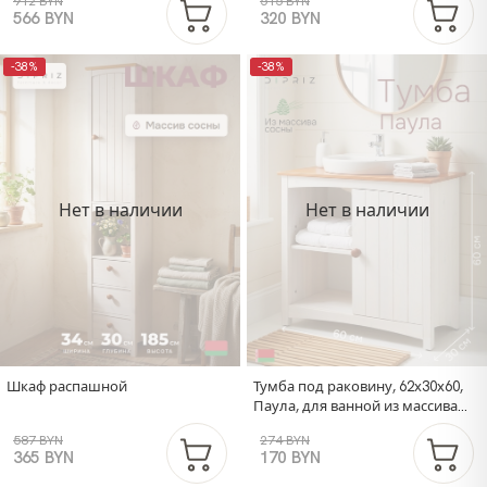
912 BYN
515 BYN
массива дерева, белый/черри
566 BYN
320 BYN
-38%
-38%
Нет в наличии
Нет в наличии
Шкаф распашной
Тумба под раковину, 62х30х60,
Паула, для ванной из массива
дерева, белый, Dipriz
587 BYN
274 BYN
365 BYN
170 BYN