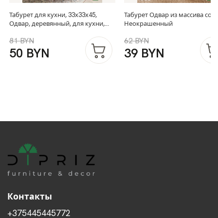
Табурет для кухни, 33х33х45,
Табурет Одвар из массива сос
Одвар, деревянный, для кухни,
Неокрашенный
сосна, серый, IKEA
81 BYN
62 BYN
50 BYN
39 BYN
Контакты
+375445445772