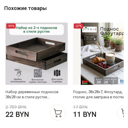
Похожие товары
-99%
-37%
Набор деревянных подносов
Поднос, 38х28х7, Флоутард,
38х28 см в стиле рустик
столик для завтрака в постель
(состаренный), 2 шт, столики для
для кухни, состаренный буры
2 759 BYN
17 BYN
завтрака в постель Флоутард, для
22 BYN
11 BYN
кухни, бурый