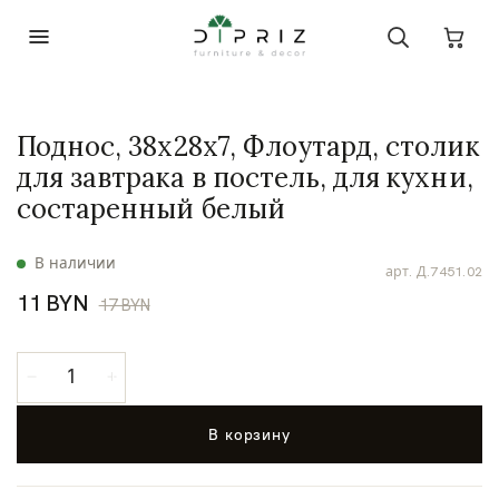
Поднос, 38х28х7, Флоутард, столик
для завтрака в постель, для кухни,
состаренный белый
В наличии
арт.
Д.7451.02
11 BYN
17 BYN
В корзину