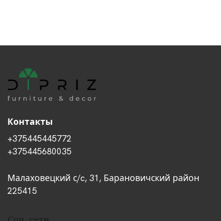
Контакты
+375445445772
+375445680035
Малаховецкий с/c, 31, Барановичский район
225415
Соц. сети