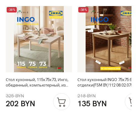
-38%
-38%
Стол кухонный, 115х75х73, Инго,
Стол кухонный INGO 75х75 без
обеденный, компьютерный, из
отделки(FSM BY/112 08.02.075.
массива дерева, белый, IKEA
00084)
325 BYN
218 BYN
202 BYN
135 BYN