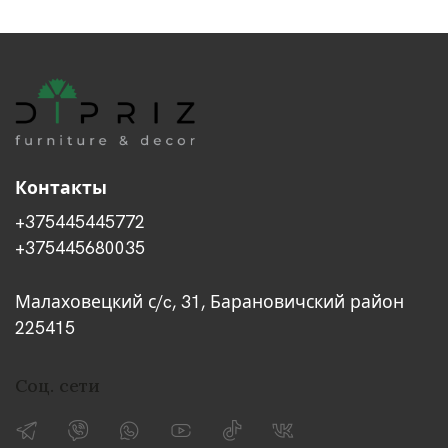
Контакты
+375445445772
+375445680035
Малаховецкий с/c, 31, Барановичский район
225415
Соц. сети