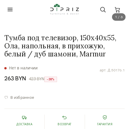
1 / 6
Тумба под телевизор, 150х40х55,
Ола, напольная, в прихожую,
белый / дуб шамони, Marmur
Нет в наличии
арт.
Д.50176.1
263 BYN
423 BYN
−38%
В избранное
ДОСТАВКА
ВОЗВРАТ
ГАРАНТИЯ