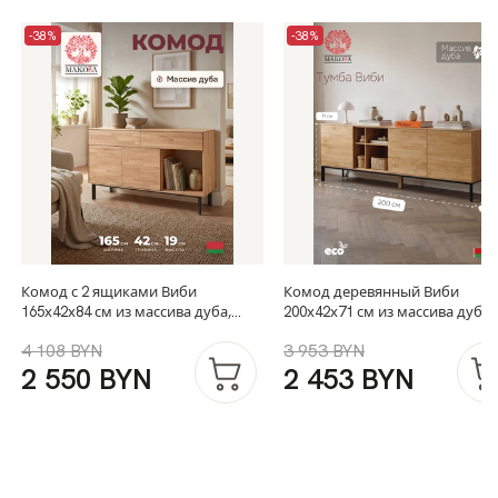
-38%
-38%
Комод с 2 ящиками Виби
Комод деревянный Виби
165х42х84 см из массива дуба,
200х42х71 см из массива дуба,
тумба под телевизор на
тумба под телевизор на
4 108 BYN
3 953 BYN
металлических ножках в стиле
металлических ножках в стил
2 550 BYN
2 453 BYN
лофт
лофт