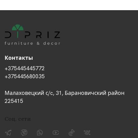
Контакты
+375445445772
+375445680035
Малаховецкий с/c, 31, Барановичский район
225415
Соц. сети