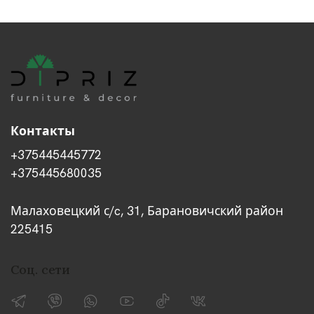
Контакты
+375445445772
+375445680035
Малаховецкий с/c, 31, Барановичский район
225415
Соц. сети