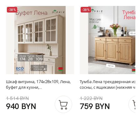
-38%
-38%
Шкаф витрина, 174х28х109, Лена,
Тумба Лена трехдвернная из
буфет для кухни,
сосны, с ящиками (нижняя час
четырехдверный, из массива
буфета Лена), бейц
1 514 BYN
1 222 BYN
дерева, белый, Dipriz
940 BYN
759 BYN