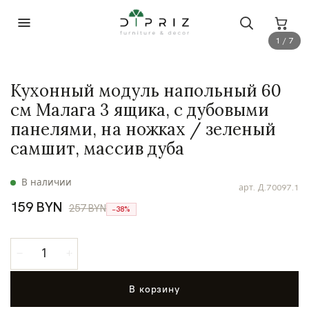
1 / 7
Кухонный модуль напольный 60
см Малага 3 ящика, с дубовыми
панелями, на ножках / зеленый
самшит, массив дуба
В наличии
арт.
Д.70097.1
159 BYN
257 BYN
−38%
В корзину