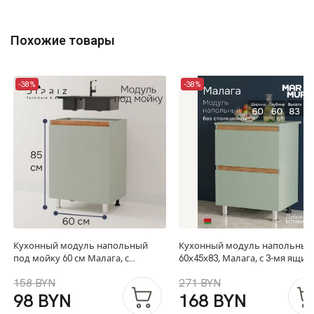
Похожие товары
-38%
-38%
Кухонный модуль напольный
Кухонный модуль напольный
под мойку 60 см Малага, с
60х45х83, Малага, с 3-мя ящик
дубовой панелью, на ножках /
зеленый / массив дуба
158 BYN
271 BYN
зеленый самшит, массив дуба
98 BYN
168 BYN