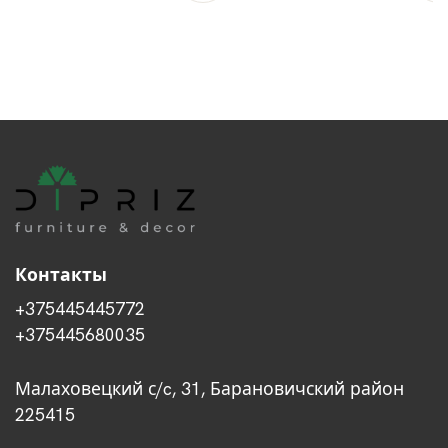
Контакты
+375445445772
+375445680035
Малаховецкий с/c, 31, Барановичский район
225415