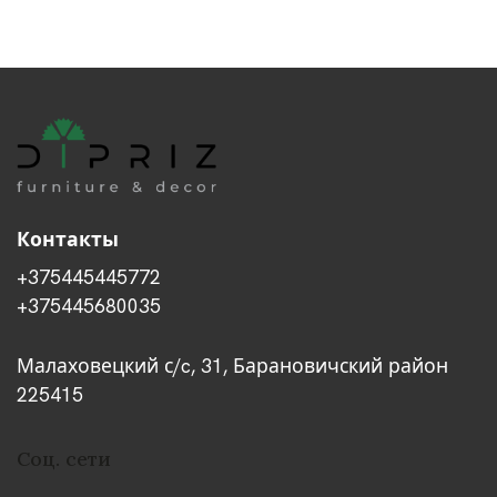
Контакты
+375445445772
+375445680035
Малаховецкий с/c, 31, Барановичский район
225415
Соц. сети