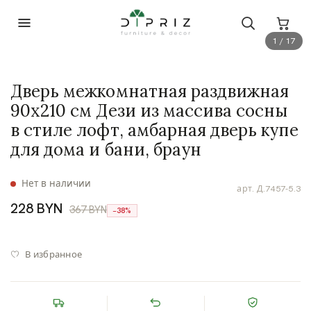
1 / 17
Дверь межкомнатная раздвижная
90х210 см Дези из массива сосны
в стиле лофт, амбарная дверь купе
для дома и бани, браун
Нет в наличии
арт.
Д.7457-5.3
228 BYN
367 BYN
−38%
В избранное