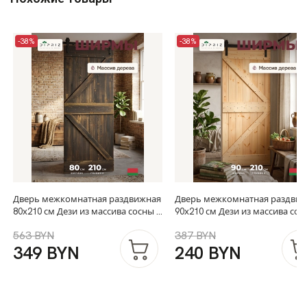
-38%
-38%
Дверь межкомнатная раздвижная
Дверь межкомнатная раздви
80х210 см Дези из массива сосны в
90х210 см Дези из массива сос
винтажном стиле, амбарная
натуральной отделке, амбарн
563 BYN
387 BYN
дверь купе для дома и бани,
дверь купе для дома и бани, в
349 BYN
240 BYN
винтаж
скандинавском стиле