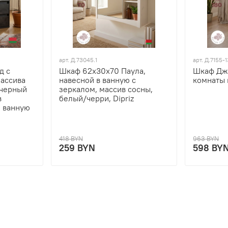
арт.
Д.73045.1
арт.
Д.7155-1
д с
Шкаф 62х30х70 Паула,
Шкаф Дж
массива
навесной в ванную с
комнаты 
 черный
зеркалом, массив сосны,
в
белый/черри, Dipriz
, ванную
418 BYN
963 BYN
259 BYN
598 BY