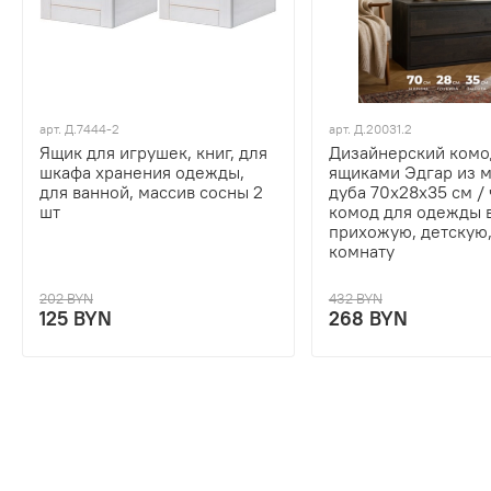
арт.
Д.7444-2
арт.
Д.20031.2
Ящик для игрушек, книг, для
Дизайнерский комо
шкафа хранения одежды,
ящиками Эдгар из 
для ванной, массив сосны 2
дуба 70х28х35 см /
шт
комод для одежды 
прихожую, детскую
комнату
202 BYN
432 BYN
125 BYN
268 BYN