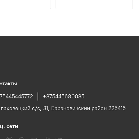
нтакты
75445445772
+375445680035
лаховецкий с/c, 31, Барановичский район 225415
ц. сети