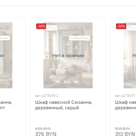
-38%
-38%
ии
Нет в наличии
Н
арт.
Д.73075.2
арт.
Д.73077
анна,
Шкаф навесной Сюзанна,
Шкаф нав
пт
деревянный, серый
деревянн
606 BYN
505 BYN
376 BYN
313 BYN