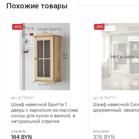
Похожие товары
-40%
-38%
Нет в налич
арт.
Д.73159.7
арт.
Д.73077.1
Шкаф навесной Бритта 1
Шкаф навесной Сюз
дверь с карнизом из массива
деревянный, эвкали
сосны для кухни и ванной, в
натуральной отделке
274 BYN
606 BYN
164 BYN
376 BYN