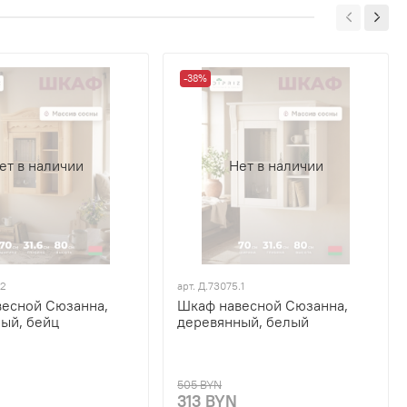
-38%
ет в наличии
Нет в наличии
.2
арт.
Д.73075.1
есной Сюзанна,
Шкаф навесной Сюзанна,
ый, бейц
деревянный, белый
505 BYN
313 BYN