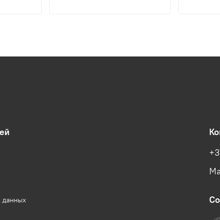
ей
Ко
+3
Ма
Со
х данных