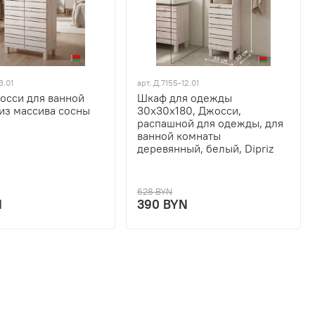
3.01
арт.
Д.7155-12.01
осси для ванной
Шкаф для одежды
из массива сосны
30х30х180, Джосси,
распашной для одежды, для
ванной комнаты
деревянный, белый, Dipriz
628 BYN
N
390 BYN