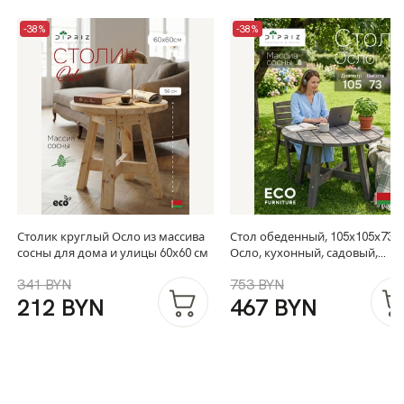
-38%
-38%
Столик круглый Осло из массива
Стол обеденный, 105х105х73,
сосны для дома и улицы 60х60 см
Осло, кухонный, садовый,
круглый, деревянный, графит
341 BYN
753 BYN
212 BYN
467 BYN