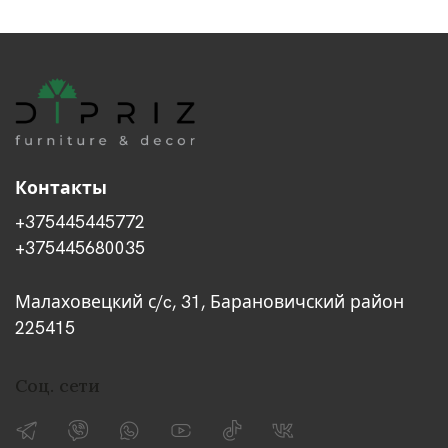
Контакты
+375445445772
+375445680035
Малаховецкий с/c, 31, Барановичский район
225415
Соц. сети