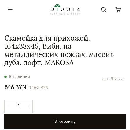
Скамейка для прихожей,
164х38х45, Виби, на
металлических ножках, массив
дуба, лофт, MAKOSA
В наличии
арт.
Д.9122.1
846 BYN
1 363 BYN
В корзину