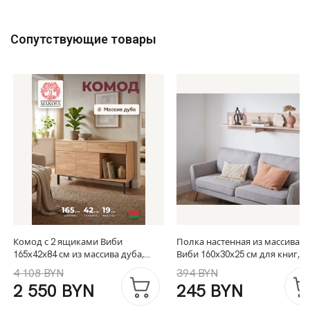
Сопутствующие товары
Комод с 2 ящиками Виби
Полка настенная из массива д
165х42х84 см из массива дуба,
Виби 160х30х25 см для книг, в
тумба под телевизор на
стиле лофт
4 108 BYN
394 BYN
металлических ножках в стиле
2 550 BYN
245 BYN
лофт