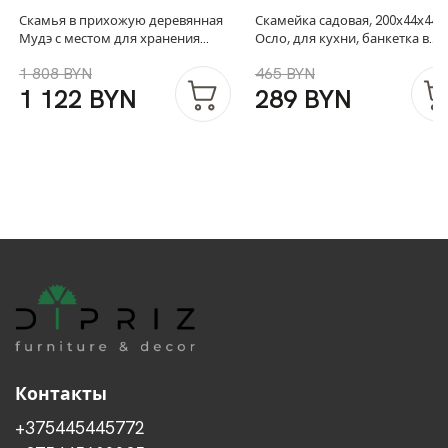
Скамья в прихожую деревянная
Скамейка садовая, 200х44х44,
Мудэ с местом для хранения
Осло, для кухни, банкетка в
вещей, скамья на кухню из
прихожую, из массива дерева,
1 808 BYN
465 BYN
массива дуба, скамья для спальни
белый
1 122 BYN
289 BYN
Контакты
+375445445772