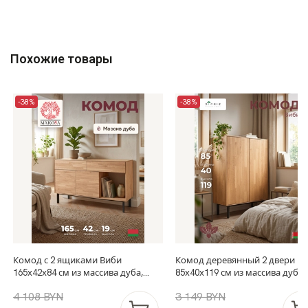
Похожие товары
-38%
-38%
Комод с 2 ящиками Виби
Комод деревянный 2 двери В
165х42х84 см из массива дуба,
85х40х119 см из массива дуба 
тумба под телевизор на
металлических ножках, в стил
4 108 BYN
3 149 BYN
металлических ножках в стиле
лофт