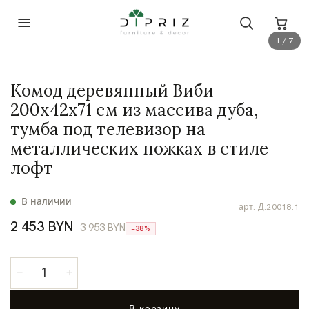
1 / 7
Комод деревянный Виби
200х42х71 см из массива дуба,
тумба под телевизор на
металлических ножках в стиле
лофт
В наличии
арт.
Д.20018.1
2 453 BYN
3 953 BYN
−38%
В корзину