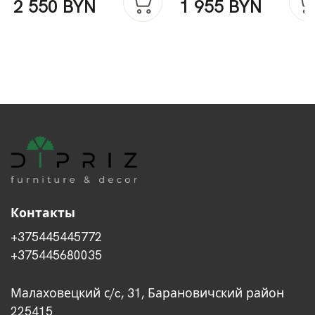
2 550 BYN
1 955 BYN
лофт
Контакты
+375445445772
+375445680035
Малаховецкий с/c, 31, Барановичский район
225415