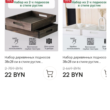
-99%
-99%
Набор деревянных подносов
Набор деревянных подносов
38х28 см в стиле рустик
38х28 см в стиле рустик
(состаренный), 2 шт, столики для
(состаренный), 2 шт, столики 
2 759 BYN
2 669 BYN
завтрака в постель Флоутард, для
завтрака в постель Флоутард,
22 BYN
22 BYN
кухни, бурый
кухни, белый