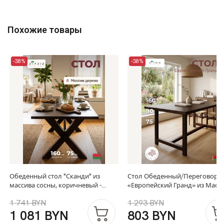
Похожие товары
-38%
-38%
Обеденный стол "Сканди" из
Стол Обеденный/Переговорн
массива сосны, коричневый -
«Европейский Гранд» из Масс
Диприз
Сосны браун
1 741 BYN
1 293 BYN
1 081 BYN
803 BYN