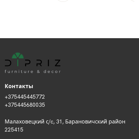
Контакты
+375445445772
+375445680035
Малаховецкий с/c, 31, Барановичский район
225415