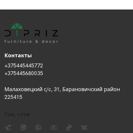
Контакты
+375445445772
+375445680035
Малаховецкий с/c, 31, Барановичский район
225415
Соц. сети