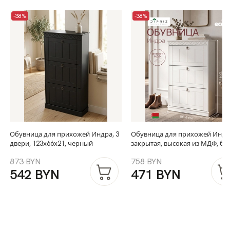
-38%
-38%
Обувница для прихожей Индра, 3
Обувница для прихожей Индр
двери, 123х66х21, черный
закрытая, высокая из МДФ, б
873 BYN
758 BYN
542 BYN
471 BYN