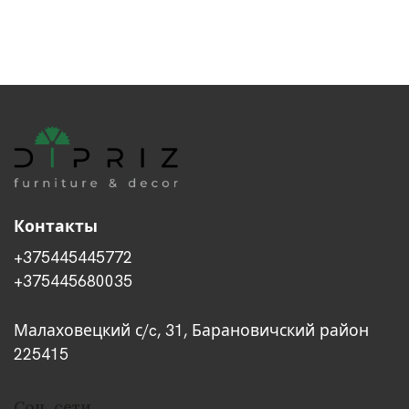
Контакты
+375445445772
+375445680035
Малаховецкий с/c, 31, Барановичский район
225415
Соц. сети