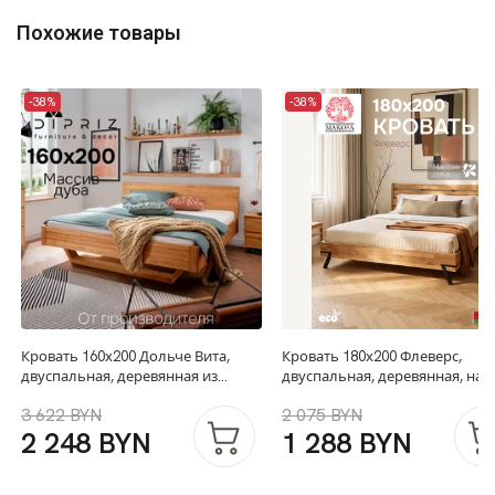
Похожие товары
-38%
-38%
Кровать 160х200 Дольче Вита,
Кровать 180х200 Флеверс,
двуспальная, деревянная из
двуспальная, деревянная, на
массива дуба
ножках в стиле лофт, из дуба
3 622 BYN
2 075 BYN
2 248 BYN
1 288 BYN