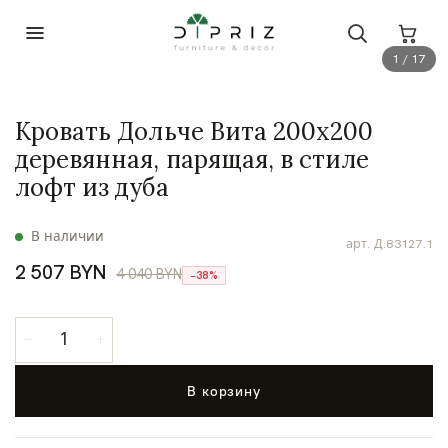
1 / 17
Кровать Дольче Вита 200х200
деревянная, парящая, в стиле
лофт из дуба
В наличии
арт.
Д.83127.1
2 507 BYN
4 040 BYN
−38%
В корзину