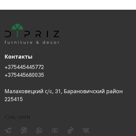
Контакты
+375445445772
+375445680035
Малаховецкий с/c, 31, Барановичский район
225415
Соц. сети