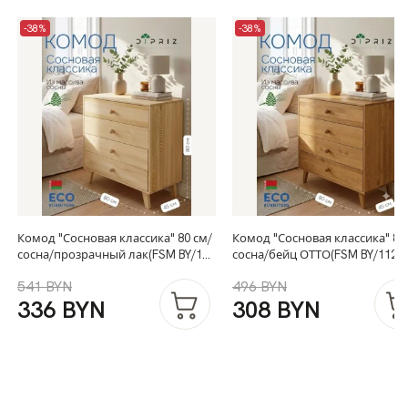
-38%
-38%
Комод "Сосновая классика" 80 см/
Комод "Сосновая классика" 80
сосна/прозрачный лак(FSM BY/112
сосна/бейц ОТТО(FSM BY/112
08.02.075.03 00084)
08.02.075.03 00084)
541 BYN
496 BYN
336 BYN
308 BYN