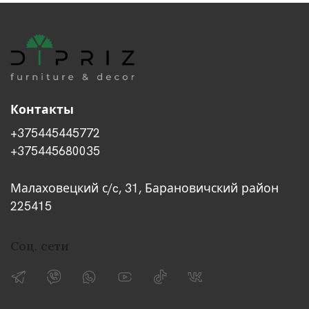
Контакты
+375445445772
+375445680035
Малаховецкий с/c, 31, Барановичский район
225415
Соц. сети