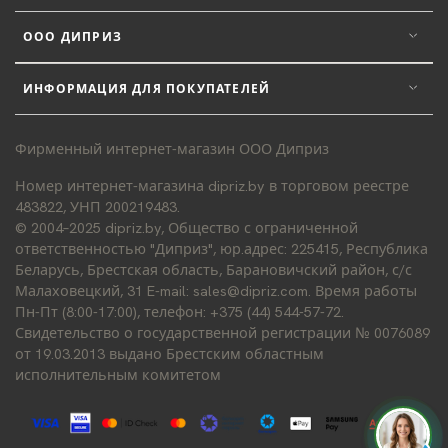
ООО ДИПРИЗ
ИНФОРМАЦИЯ ДЛЯ ПОКУПАТЕЛЕЙ
Фирменный интернет-магазин ООО Диприз
Номер интернет-магазина dipriz.by в торговом реестре
483822, УНП 200219483.
© 2004–2025 dipriz.by, Общество с ограниченной
ответственностью "Диприз", юр.адрес: 225415, Республика
Беларусь, Брестская область, Барановичский район, с/с
Малаховецкий, 31 E-mail: sales@dipriz.com. Время работы
Пн-Пт (8:00-17:00), телефон: +375 (44) 544-57-72.
Свидетельство о государственной регистрации № 0076089
от 19.03.2013 выдано Брестским областным
исполнительным комитетом
Д