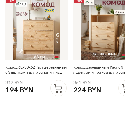
-38%
-38%
Комод 68х30х62 Раст деревянный,
Комод деревянный Раст с 3
с 3 ящиками для хранения, из
ящиками и полкой для хране
массива сосны
вещей, из массива сосны
313 BYN
361 BYN
194 BYN
224 BYN