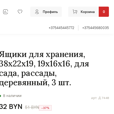
Профиль
Корзина
0
+375445445772
+375445680035
Ящики для хранения,
38х22х19, 19х16х16, для
сада, рассады,
деревянный, 3 шт.
В наличии
арт.
Д.7448
32 BYN
51 BYN
−37%