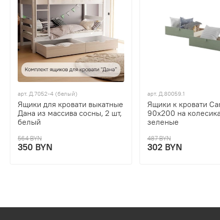
арт.
Д.7052-4 (белый)
арт.
Д.80059.1
Ящики для кровати выкатные
Ящики к кровати Ca
Дана из массива сосны, 2 шт,
90х200 на колесика
белый
зеленые
564 BYN
487 BYN
350 BYN
302 BYN