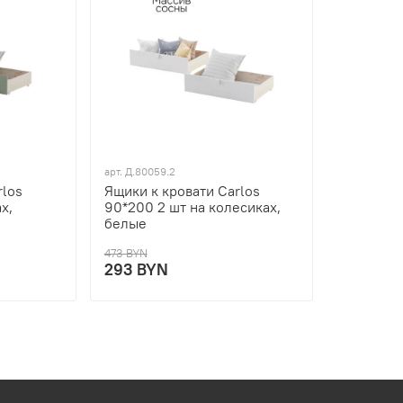
арт.
Д.80059.2
rlos
Ящики к кровати Carlos
х,
90*200 2 шт на колесиках,
белые
473 BYN
293 BYN