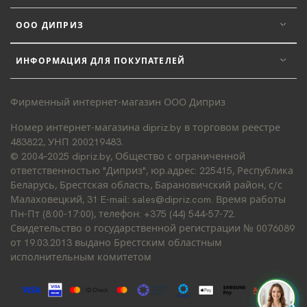
ООО ДИПРИЗ
ИНФОРМАЦИЯ ДЛЯ ПОКУПАТЕЛЕЙ
Фирменный интернет-магазин ООО Диприз
Номер интернет-магазина dipriz.by в торговом реестре
483822, УНП 200219483.
© 2004–2025 dipriz.by, Общество с ограниченной
ответственностью "Диприз", юр.адрес: 225415, Республика
Беларусь, Брестская область, Барановичский район, с/с
Малаховецкий, 31 E-mail: sales@dipriz.com. Время работы
Пн-Пт (8:00-17:00), телефон: +375 (44) 544-57-72.
Свидетельство о государственной регистрации № 0076089
от 19.03.2013 выдано Брестским областным
исполнительным комитетом
Д