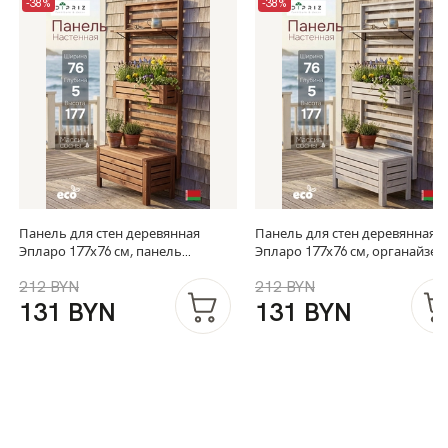
-38%
-38%
Панель для стен деревянная
Панель для стен деревянная
Эпларо 177х76 см, панель
Эпларо 177х76 см, органайзер
вешалка для цветов кашпо для
хранения из массива сосны дл
212 BYN
212 BYN
сада, балкона и прихожей, венге
сада, балкона и прихожей, бе
131 BYN
131 BYN