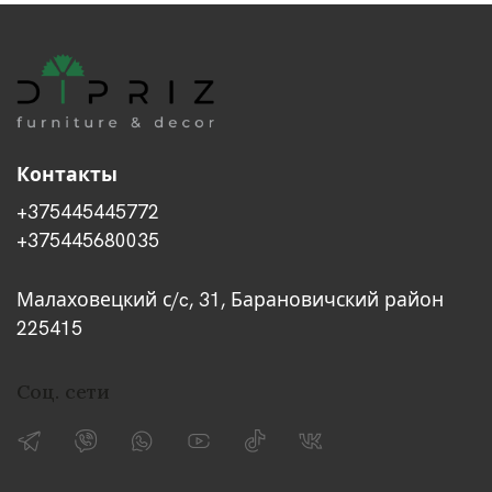
Контакты
+375445445772
+375445680035
Малаховецкий с/c, 31, Барановичский район
225415
Соц. сети