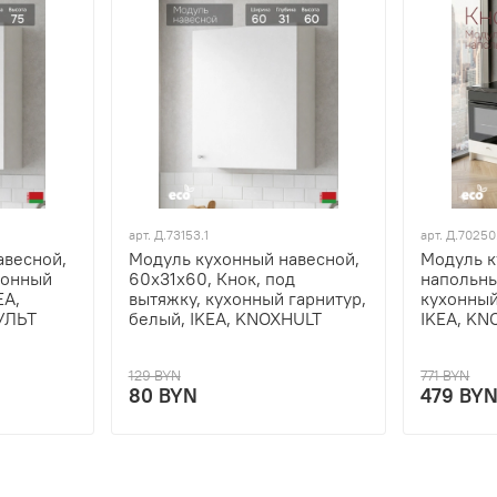
арт.
Д.73153.1
арт.
Д.70250
авесной,
Модуль кухонный навесной,
Модуль 
хонный
60х31х60, Кнок, под
напольны
EA,
вытяжку, кухонный гарнитур,
кухонный
УЛЬТ
белый, IKEA, KNOXHULT
IKEA, KN
129 BYN
771 BYN
80 BYN
479 BY