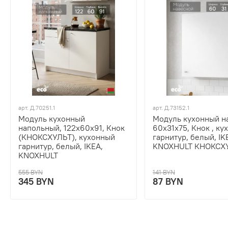
арт.
Д.70251.1
арт.
Д.73152.1
Модуль кухонный
Модуль кухонный н
напольный, 122х60х91, Кнок
60х31х75, Кнок , ку
(КНОКСХУЛЬТ), кухонный
гарнитур, белый, IK
гарнитур, белый, IKEA,
KNOXHULT КНОКСХ
KNOXHULT
555 BYN
141 BYN
345 BYN
87 BYN