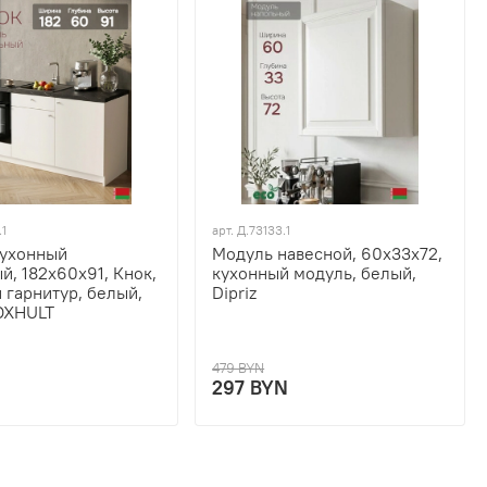
.1
арт.
Д.73133.1
кухонный
Модуль навесной, 60х33х72,
й, 182х60х91, Кнок,
кухонный модуль, белый,
 гарнитур, белый,
Dipriz
OXHULT
479 BYN
N
297 BYN