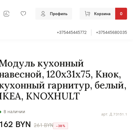
Профиль
Корзина
0
+375445445772
+375445680035
Модуль кухонный
навесной, 120х31х75, Кнок,
кухонный гарнитур, белый,
IKEA, KNOXHULT
В наличии
арт.
Д.73151.1
162 BYN
261 BYN
−38%