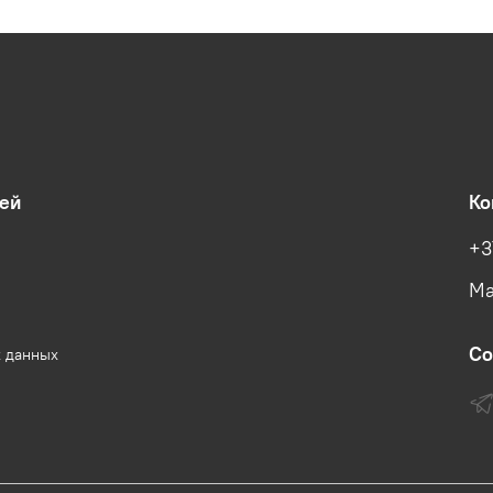
ей
Ко
+3
Ма
Со
х данных