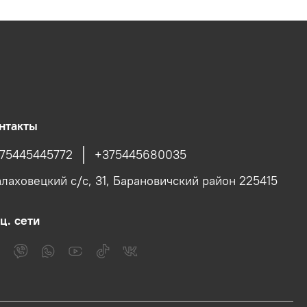
нтакты
75445445772
+375445680035
лаховецкий с/c, 31, Барановичский район 225415
ц. сети