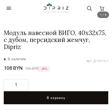
1 / 8
Модуль навесной ВИГО, 40х32х75,
с дубом, персидский жемчуг,
Dipriz
В наличии
арт.
Д.73116.1
108 BYN
156 BYN
−31%
В корзину