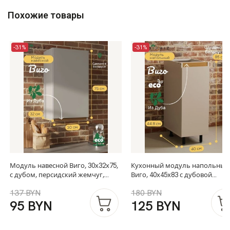
Похожие товары
-31%
-31%
Модуль навесной Виго, 30х32х75,
Кухонный модуль напольный
с дубом, персидский жемчуг,
Виго, 40х45х83 с дубовой
Dipriz
панелью, Dipriz
137 BYN
180 BYN
95 BYN
125 BYN