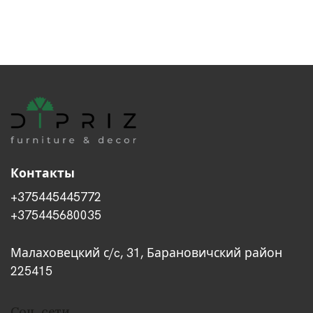
Контакты
+375445445772
+375445680035
Малаховецкий с/c, 31, Барановичский район
225415
Соц. сети