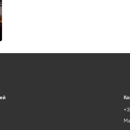
ей
Ко
+3
Ма