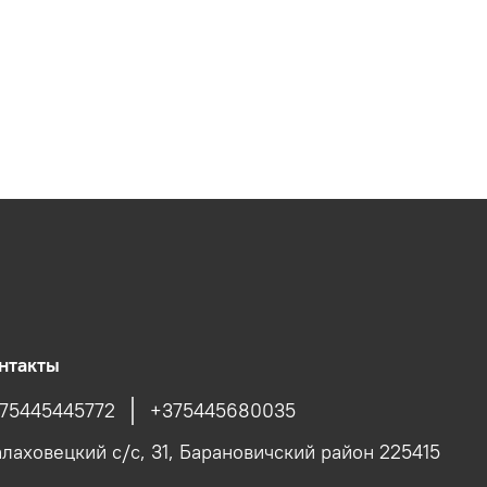
нтакты
75445445772
+375445680035
лаховецкий с/c, 31, Барановичский район 225415