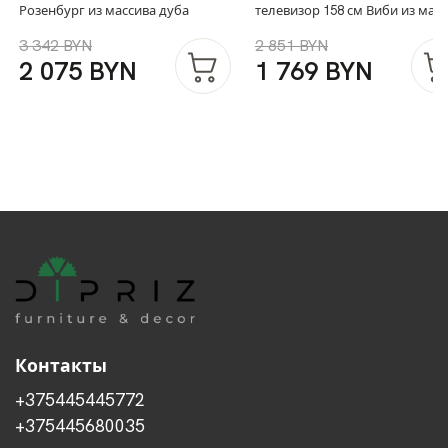
Розенбург из массива дуба
телевизор 158 см Виби из мас
дуба на металлических ножках
3 342 BYN
2 851 BYN
стиле лофт
2 075 BYN
1 769 BYN
Контакты
+375445445772
+375445680035