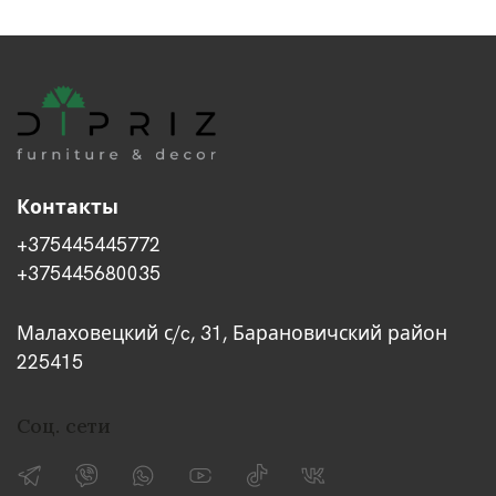
Контакты
+375445445772
+375445680035
Малаховецкий с/c, 31, Барановичский район
225415
Соц. сети