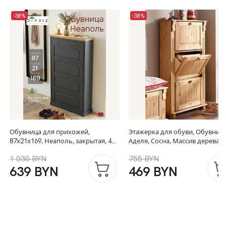
-38%
-38%
Обувница для прихожей,
Этажерка для обуви, Обувниц
87х21х169, Неаполь, закрытая, 4
Аделя, Сосна, Массив дерева,
двери 1 ящик, из массива дерева,
80х23х125 см
1 030 BYN
755 BYN
серый, Dipriz
639 BYN
469 BYN