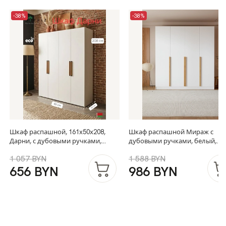
-38%
-38%
Шкаф распашной, 161х50х208,
Шкаф распашной Мираж с
Дарни, с дубовыми ручками,
дубовыми ручками, белый,
четырехдверный, Dipriz
215x160x45
1 057 BYN
1 588 BYN
656 BYN
986 BYN