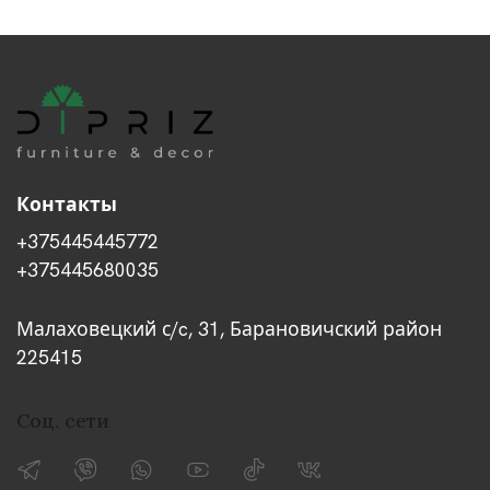
Контакты
+375445445772
+375445680035
Малаховецкий с/c, 31, Барановичский район
225415
Соц. сети