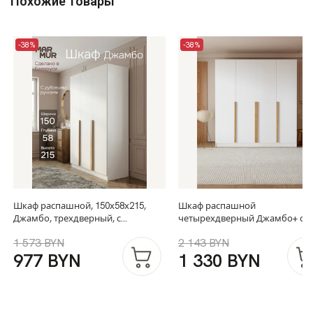
Похожие товары
-38%
-38%
Шкаф распашной, 150х58х215,
Шкаф распашной
Джамбо, трехдверный, с
четырехдверный Джамбо+ с
дубовыми ручками, белый
дубовыми ручками, белый,
1 573 BYN
2 143 BYN
215х200х58
977 BYN
1 330 BYN