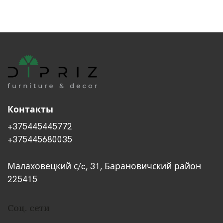
Контакты
+375445445772
+375445680035
Малаховецкий с/c, 31, Барановичский район
225415
Соц. сети