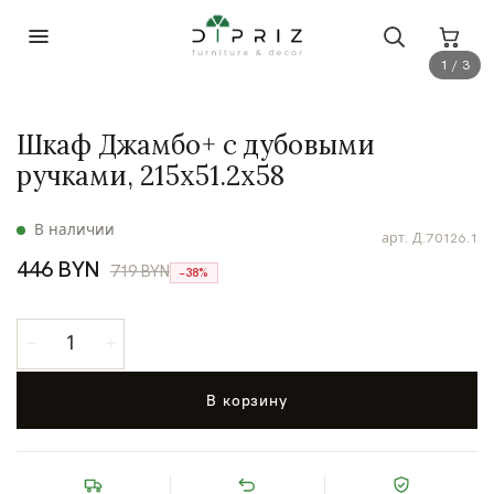
1 / 3
Шкаф Джамбо+ с дубовыми
ручками, 215х51.2х58
В наличии
арт.
Д.70126.1
446 BYN
719 BYN
−38%
В корзину