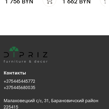
1 756 BYN
1 662 BYN
филенкой в викторианском стиле
Dipriz
из массива сосны
Контакты
+375445445772
+375445680035
Малаховецкий с/c, 31, Барановичский район
225415