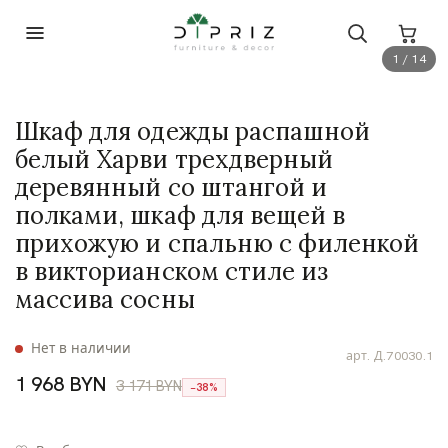
1 / 14
Шкаф для одежды распашной
белый Харви трехдверный
деревянный со штангой и
полками, шкаф для вещей в
прихожую и спальню с филенкой
в викторианском стиле из
массива сосны
Нет в наличии
арт.
Д.70030.1
1 968 BYN
3 171 BYN
−38%