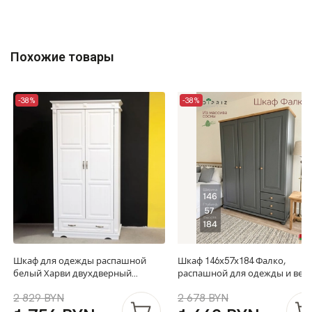
Похожие товары
-38%
-38%
Шкаф для одежды распашной
Шкаф 146х57х184 Фалко,
белый Харви двухдверный
распашной для одежды и вещ
деревянный с ящиком, со
в прихожую, гостиную, спаль
2 829 BYN
2 678 BYN
штангой и полками, шкаф для
трехдверный, с ящиками
вещей в прихожую и спальню с
деревянный, массив сосны, се