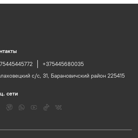
нтакты
75445445772
+375445680035
лаховецкий с/c, 31, Барановичский район 225415
ц. сети