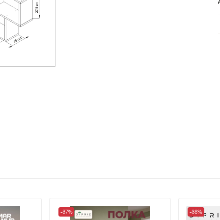
-37%
-38%