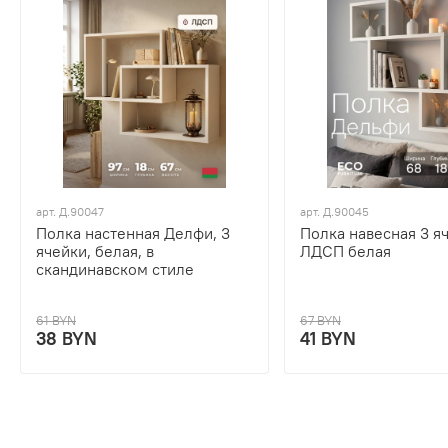
арт.
Д.90047
арт.
Д.90045
Полка настенная Делфи, 3
Полка навесная 3 я
ячейки, белая, в
ЛДСП белая
скандинавском стиле
61 BYN
67 BYN
38 BYN
41 BYN