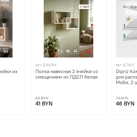
арт.
Д.90044
арт.
Д.7622
чейки из
Полка навесная 2 ячейки со
Dipriz К
смещением из ЛДСП белая
для расп
Моби, 2 
65 BYN
74 BYN
41 BYN
46 BYN