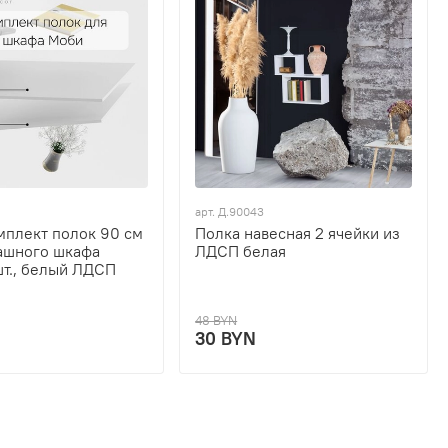
арт.
Д.90043
омплект полок 90 см
Полка навесная 2 ячейки из
ашного шкафа
ЛДСП белая
шт., белый ЛДСП
48 BYN
30 BYN