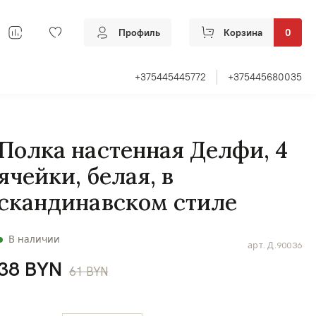
Профиль
Корзина
0
+375445445772
+375445680035
Полка настенная Делфи, 4
ячейки, белая, в
скандинавском стиле
В наличии
арт.
Д.90036
38 BYN
61 BYN