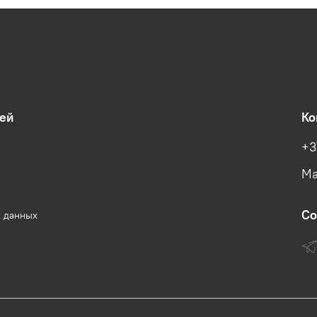
ей
Ко
+3
Ма
Со
х данных