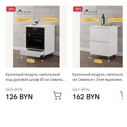
-38%
-38%
Кухонный модуль напольный
Кухонный модуль напольный
под духовой шкаф 60 см Севилья
см Севилья с 3-мя ящиками, с
со столешницей, на ножках,
столешницей, на ножках, бел
203 BYN
261 BYN
белый
126 BYN
162 BYN