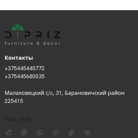
Контакты
+375445445772
+375445680035
Малаховецкий с/c, 31, Барановичский район
225415
Соц. сети