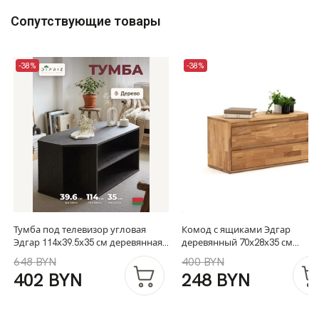
Сопутствующие товары
-38%
-38%
Тумба под телевизор угловая
Комод с ящиками Эдгар
Эдгар 114х39.5х35 см деревянная с
деревянный 70х28х35 см
полками дизайнерская / Тумба
дизайнерский / массив дуба,
648 BYN
400 BYN
под тв из массива дуба, черный
шпон дуба, натуральный дуб 
402 BYN
248 BYN
дуб
комод для одежды в прихожу
детскую, ванную комнату