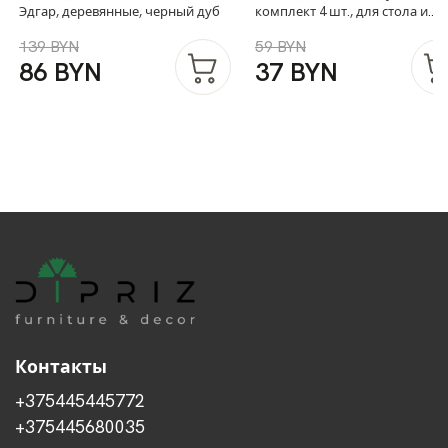
Эдгар, деревянные, черный дуб
комплект 4 шт., для стола и
шкафа, коричневый, Makosa
139 BYN
59 BYN
86 BYN
37 BYN
Контакты
+375445445772
+375445680035