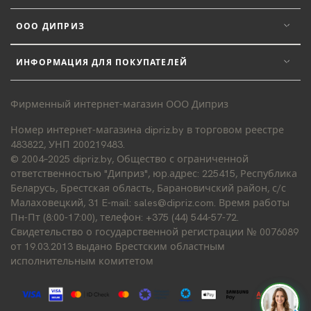
ООО ДИПРИЗ
ИНФОРМАЦИЯ ДЛЯ ПОКУПАТЕЛЕЙ
Фирменный интернет-магазин ООО Диприз
Номер интернет-магазина dipriz.by в торговом реестре
483822, УНП 200219483.
© 2004–2025 dipriz.by, Общество с ограниченной
ответственностью "Диприз", юр.адрес: 225415, Республика
Беларусь, Брестская область, Барановичский район, с/с
Малаховецкий, 31 E-mail: sales@dipriz.com. Время работы
Пн-Пт (8:00-17:00), телефон: +375 (44) 544-57-72.
Свидетельство о государственной регистрации № 0076089
от 19.03.2013 выдано Брестским областным
исполнительным комитетом
Д