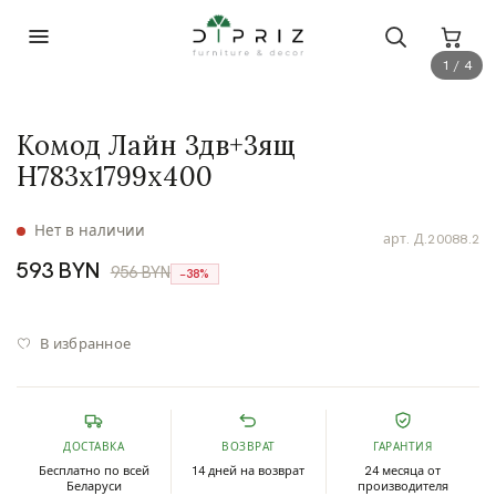
1 / 4
Комод Лайн 3дв+3ящ
Н783х1799х400
Нет в наличии
арт.
Д.20088.2
593 BYN
956 BYN
−38%
В избранное
ДОСТАВКА
ВОЗВРАТ
ГАРАНТИЯ
Бесплатно по всей
14 дней на возврат
24 месяца от
Беларуси
производителя