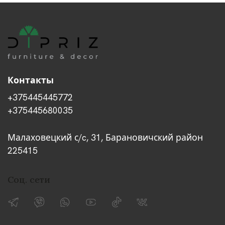
Контакты
+375445445772
+375445680035
Малаховецкий с/c, 31, Барановичский район
225415
Соц. сети