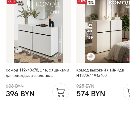
-38%
-38%
Комод 119х40х78, Line, с ящиками
Комод высокий Лайн 4дв
для одежды, в спальню
Н1390х1194х400
прихожую, под телевизор, белый
638 BYN
925 BYN
396 BYN
574 BYN