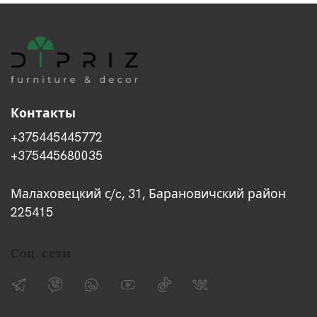
Контакты
+375445445772
+375445680035
Малаховецкий с/c, 31, Барановичский район
225415
Соц. сети