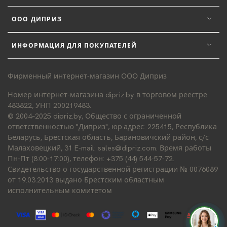
ООО ДИПРИЗ
ИНФОРМАЦИЯ ДЛЯ ПОКУПАТЕЛЕЙ
Фирменный интернет-магазин ООО Диприз
Номер интернет-магазина dipriz.by в торговом реестре
483822, УНП 200219483.
© 2004–2025 dipriz.by, Общество с ограниченной
ответственностью "Диприз", юр.адрес: 225415, Республика
Беларусь, Брестская область, Барановичский район, с/с
Малаховецкий, 31 E-mail: sales@dipriz.com. Время работы
Пн-Пт (8:00-17:00), телефон: +375 (44) 544-57-72.
Свидетельство о государственной регистрации № 0076089
от 19.03.2013 выдано Брестским областным
исполнительным комитетом
Д