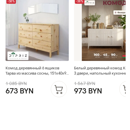
-38%
-38%
Комод деревянный 6 ящиков
Белый деревянный комод Кар
Тарва из массива сосны, 151х40х92
3 двери, напольный кухонный
см
шкаф из массива сосны, 160х4
1 085 BYN
1 567 BYN
см
673 BYN
973 BYN