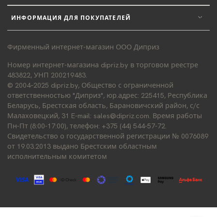
ИНФОРМАЦИЯ ДЛЯ ПОКУПАТЕЛЕЙ
Фирменный интернет-магазин ООО Диприз
Номер интернет-магазина dipriz.by в торговом реестре
483822, УНП 200219483.
© 2004–2025 dipriz.by, Общество с ограниченной
ответственностью "Диприз", юр.адрес: 225415, Республика
Беларусь, Брестская область, Барановичский район, с/с
Малаховецкий, 31 E-mail: sales@dipriz.com. Время работы
Пн-Пт (8:00-17:00), телефон: +375 (44) 544-57-72.
Свидетельство о государственной регистрации № 0076089
от 19.03.2013 выдано Брестским областным
исполнительным комитетом