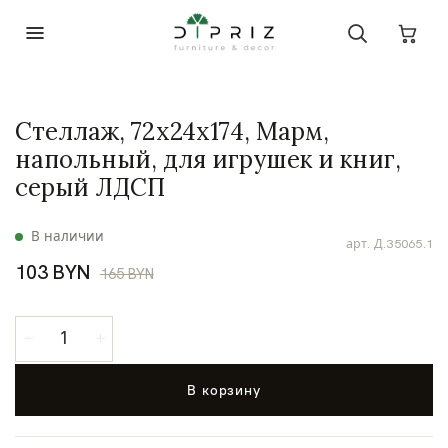
Стеллаж, 72х24х174, Марм,
напольный, для игрушек и книг,
серый ЛДСП
В наличии
арт.
Д.35065.1
103 BYN
165 BYN
В корзину