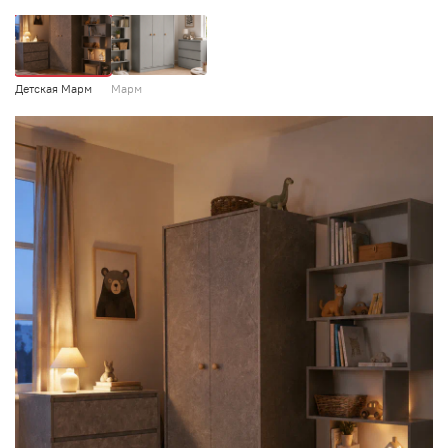
Детская Марм
Марм