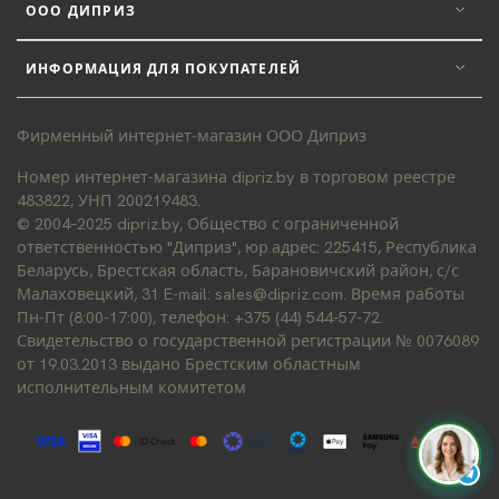
ООО ДИПРИЗ
ИНФОРМАЦИЯ ДЛЯ ПОКУПАТЕЛЕЙ
Фирменный интернет-магазин ООО Диприз
Номер интернет-магазина dipriz.by в торговом реестре
483822, УНП 200219483.
© 2004–2025 dipriz.by, Общество с ограниченной
ответственностью "Диприз", юр.адрес: 225415, Республика
Беларусь, Брестская область, Барановичский район, с/с
Малаховецкий, 31 E-mail: sales@dipriz.com. Время работы
Пн-Пт (8:00-17:00), телефон: +375 (44) 544-57-72.
Свидетельство о государственной регистрации № 0076089
от 19.03.2013 выдано Брестским областным
исполнительным комитетом
Д