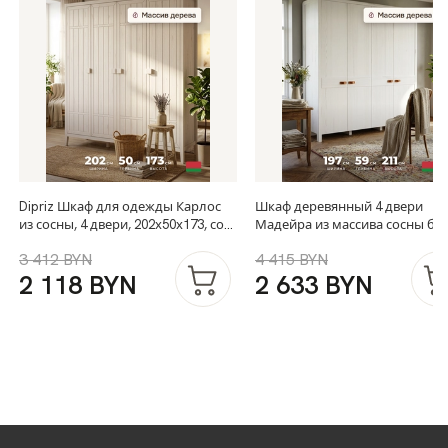
Dipriz Шкаф для одежды Карлос
Шкаф деревянный 4 двери
из сосны, 4 двери, 202х50х173, со
Мадейра из массива сосны бе
штангами и полками, белый воск
воск
3 412 BYN
4 415 BYN
2 118 BYN
2 633 BYN