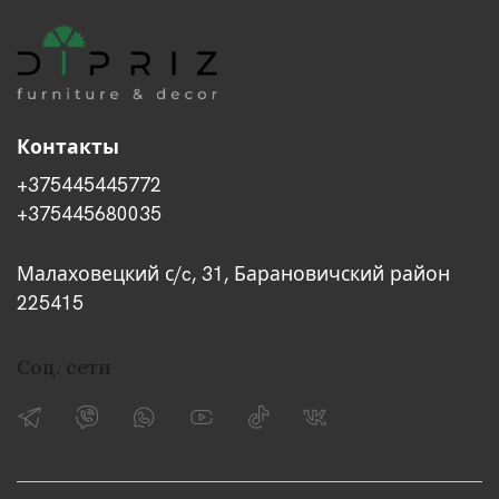
Контакты
+375445445772
+375445680035
Малаховецкий с/c, 31, Барановичский район
225415
Соц. сети