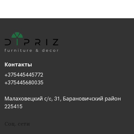
Контакты
+375445445772
+375445680035
Малаховецкий с/c, 31, Барановичский район
225415
Соц. сети