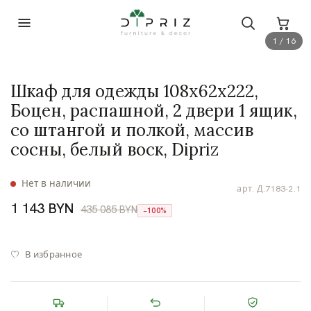
1 / 16
Шкаф для одежды 108х62х222,
Боцен, распашной, 2 двери 1 ящик,
со штангой и полкой, массив
сосны, белый воск, Dipriz
Нет в наличии
арт.
Д.7183-2.1
1 143 BYN
435 085 BYN
−100%
В избранное