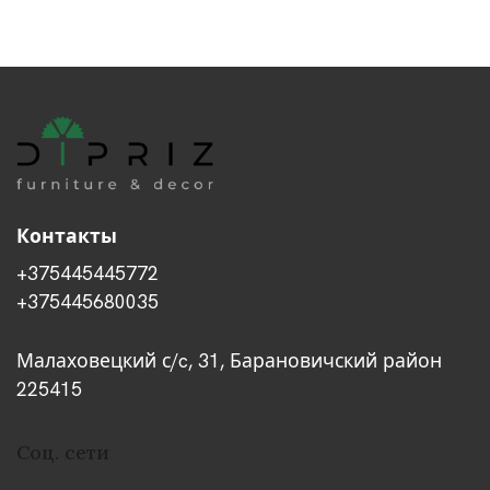
Контакты
+375445445772
+375445680035
Малаховецкий с/c, 31, Барановичский район
225415
Соц. сети