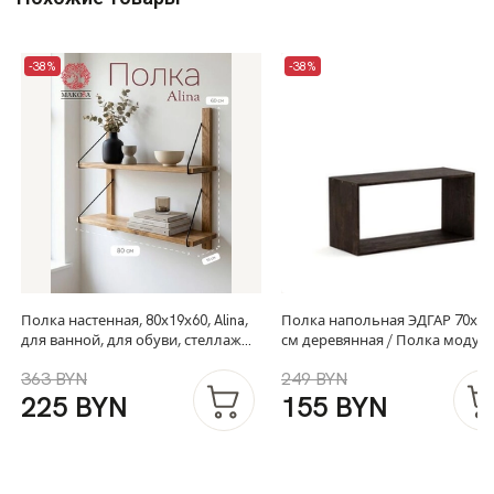
-38%
-38%
Полка настенная, 80х19х60, Alina,
Полка напольная ЭДГАР 70х28
для ванной, для обуви, стеллаж
см деревянная / Полка модул
деревянный, массив дуба,
дизайнерская из массива дуба 
363 BYN
249 BYN
MAKOSA
цвет черный дуб
225 BYN
155 BYN