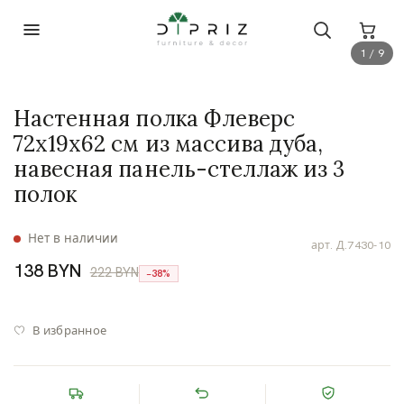
1 / 9
Настенная полка Флеверс
72х19х62 см из массива дуба,
навесная панель-стеллаж из 3
полок
Нет в наличии
арт.
Д.7430-10
138 BYN
222 BYN
−38%
В избранное