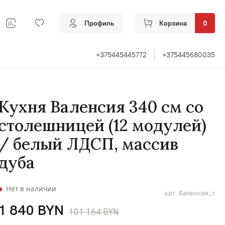
Профиль
Корзина
0
+375445445772
+375445680035
Кухня Валенсия 340 см со
столешницей (12 модулей)
/ белый ЛДСП, массив
дуба
Нет в наличии
арт.
Валенсия_1
1 840 BYN
101 164 BYN