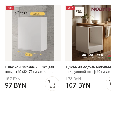
-38%
-38%
Навесной кухонный шкаф для
Кухонный модуль напольный
посуды 60х32х75 см Севилья,
под духовой шкаф 60 см Севи
кухонный модуль с дверью и
без столешницы, на ножках,
157 BYN
173 BYN
полкой, белый
белый
97 BYN
107 BYN