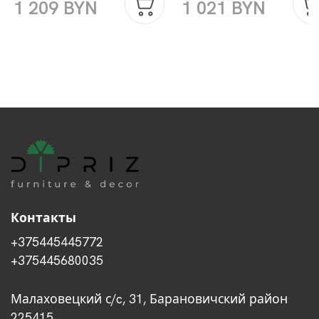
1 209 BYN
1 021 BYN
Контакты
+375445445772
+375445680035
Малаховецкий с/c, 31, Барановичский район
225415