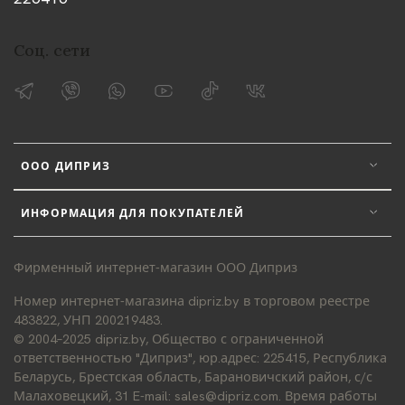
Соц. сети
ООО ДИПРИЗ
ИНФОРМАЦИЯ ДЛЯ ПОКУПАТЕЛЕЙ
Фирменный интернет-магазин ООО Диприз
Номер интернет-магазина dipriz.by в торговом реестре
483822, УНП 200219483.
© 2004–2025 dipriz.by, Общество с ограниченной
ответственностью "Диприз", юр.адрес: 225415, Республика
Беларусь, Брестская область, Барановичский район, с/с
Малаховецкий, 31 E-mail: sales@dipriz.com. Время работы