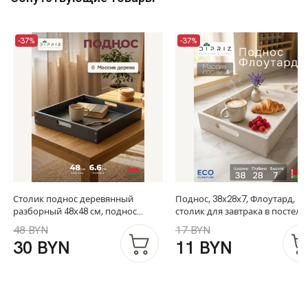
-37%
-37%
Столик поднос деревянный
Поднос, 38х28х7, Флоутард,
разборный 48х48 см, поднос
столик для завтрака в постель
декоративный для кухни
для кухни, состаренный белы
48 BYN
17 BYN
Флоутард из массива сосны,
30 BYN
11 BYN
столик для завтрака в постель,
серый